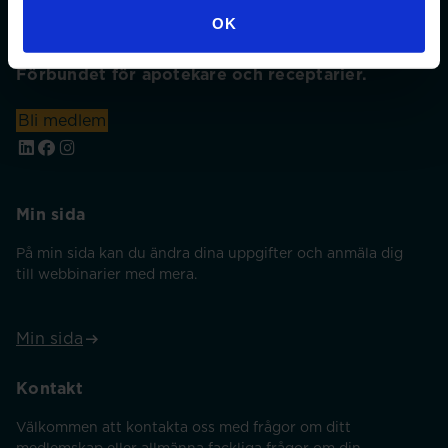
OK
Förbundet för apotekare och receptarier.
Bli medlem
Min sida
På min sida kan du ändra dina uppgifter och anmäla dig
till webbinarier med mera.
Min sida
Kontakt
Välkommen att kontakta oss med frågor om ditt