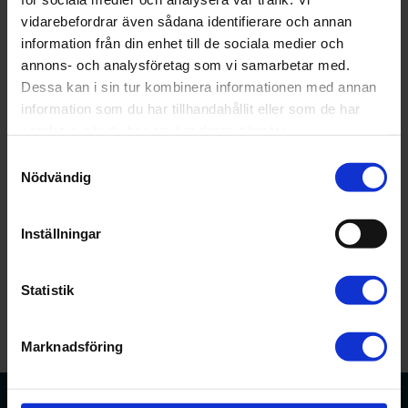
Rådgivningstjänst
vidarebefordrar även sådana identifierare och annan
För att få ut mer av din tjänstepension ITP kan du
information från din enhet till de sociala medier och
som är privatanställd använda Avtalats digitala
annons- och analysföretag som vi samarbetar med.
rådgivningstjänst. Du får råd om placering av
Dessa kan i sin tur kombinera informationen med annan
pengarna till tjänstepensionen och hur du kan tänka
information som du har tillhandahållit eller som de har
kring efterlevandeskydd och din ersättning om du blir
samlat in när du har använt deras tjänster.
sjuk.
Samtyckesval
Nödvändig
Läs mer
Inställningar
Statistik
Marknadsföring