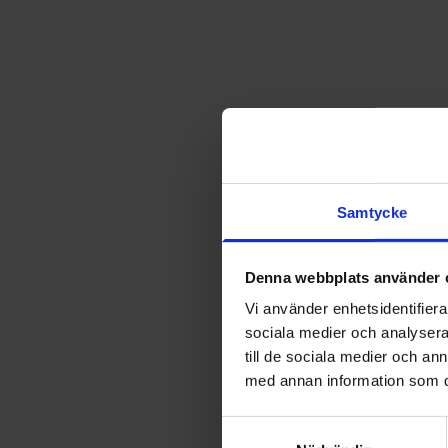
Samtycke
Denna webbplats använder 
Vi använder enhetsidentifierar
sociala medier och analysera 
till de sociala medier och a
med annan information som du 
Samtyckesval