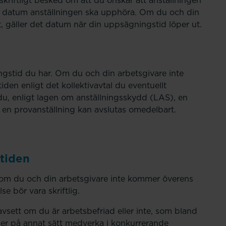
skriftligt besked om att du önskar att anställningen
t datum anställningen ska upphöra. Om du och din
 gäller det datum när din uppsägningstid löper ut.
g
ingstid du har. Om du och din arbetsgivare inte
en enligt det kollektivavtal du eventuellt
r du, enligt lagen om anställningsskydd (LAS), en
en provanställning kan avslutas omedelbart.
tiden
 om du och din arbetsgivare inte kommer överens
e bör vara skriftlig.
avsett om du är arbetsbefriad eller inte, som bland
ller på annat sätt medverka i konkurrerande