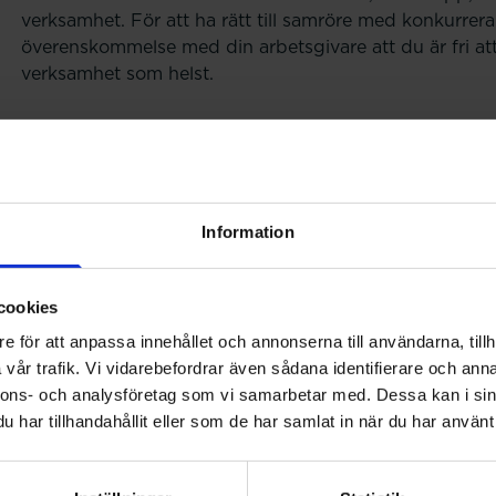
verksamhet. För att ha rätt till samröre med konkurrera
överenskommelse med din arbetsgivare att du är fri att
verksamhet som helst.
Uppsägning från arb
Din arbetsgivare kan endast säga upp dig på grund av ar
Information
arbetsgivare ska kunna säga upp en arbetstagare som
krävs att arbetsgivaren har sakliga skäl för uppsägnin
cookies
Uppsägning på grund av arbetsbrist
e för att anpassa innehållet och annonserna till användarna, tillh
vår trafik. Vi vidarebefordrar även sådana identifierare och anna
Arbetsbrist betyder inte, som namnet felaktigt antyder, 
nnons- och analysföretag som vi samarbetar med. Dessa kan i sin
exempelvis handla om neddragningar av arbetsstyrkan 
har tillhandahållit eller som de har samlat in när du har använt 
omorganisation där arbetsgivaren beslutar att upphöra
I offentlig verksamhet kan arbetsbristen röra sig om me