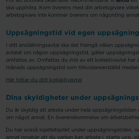
För att undvika oklarheter rekommenderar vi
alltid
ett 
ska upphöra. Kom överens med din arbetsgivare vilke
arbetsgivare inte kommer överens om någonting annat,
Uppsägningstid vid egen uppsägnin
I ditt anställningsavtal ska det framgå vilken uppsägn
avtalat om någon uppsägningstid, gäller uppsägningstid
omfattas av. Omfattas du
inte
av ett kollektivavtal ha
månads uppsägningstid som tillsvidareanställd medan 
Här hittar du ditt kollektivavtal
Dina skyldigheter under uppsägnings
Du är skyldig att arbeta under hela uppsägningstiden
om något annat. En överenskommelse om arbetsbefriels
Du har också lojalitetsplikt under uppsägningstiden, o
annat innebär att du varken kan arbeta i, starta upp, e