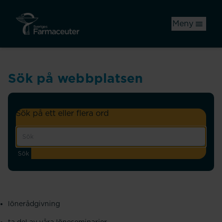
Hoppa till huvudinnehåll
Meny
Sök på webbplatsen
Sök på ett eller flera ord
Sök
lönerådgivning