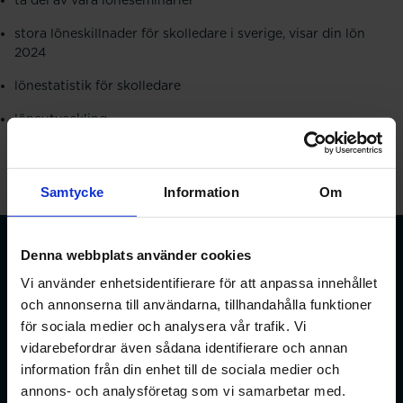
ta del av våra löneseminarier
stora löneskillnader för skolledare i sverige, visar din lön
2024
lönestatistik för skolledare
löneutveckling
Samtycke
Information
Om
Denna webbplats använder cookies
Vi använder enhetsidentifierare för att anpassa innehållet
och annonserna till användarna, tillhandahålla funktioner
Förbundet för apotekare och receptarier.
för sociala medier och analysera vår trafik. Vi
vidarebefordrar även sådana identifierare och annan
Bli medlem
information från din enhet till de sociala medier och
annons- och analysföretag som vi samarbetar med.