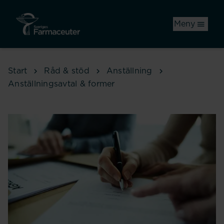
Hoppa till huvudinnehåll
Meny
Start
Råd & stöd
Anställning
Anställningsavtal & former