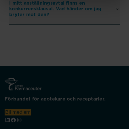
I mitt anställningsavtal finns en
konkurrensklausul. Vad händer om jag
bryter mot den?
Förbundet för apotekare och receptarier.
Bli medlem