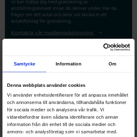
Vi kan hjälpa dig med granskning av
anställningsavtalet innan du skriver under. Har du
frågor om ditt avtal och/eller vill skicka in ett
avtalsförslag för granskning.
Kontakta vår medlemsrådgivning
Anställningsformer
Samtycke
Information
Om
Enligt lagen om anställningsskydd (LAS) finns två möjliga
anställningsformer,
tillsvidareanställning
eller
tidsbegränsad
anställning
, där huvudregeln är att ett anställningsavtal
Denna webbplats använder cookies
gäller tills vidare.
Vi använder enhetsidentifierare för att anpassa innehållet
Avtal om tidsbegränsad anställning får enligt LAS tecknas
och annonserna till användarna, tillhandahålla funktioner
för allmän visstidsanställning, vikariat, säsongsarbete samt
för sociala medier och analysera vår trafik. Vi
provanställning (om prövotiden är högst sex månader).
vidarebefordrar även sådana identifierare och annan
Finns det ett kollektivavtal på arbetsplatsen kan även
information från din enhet till de sociala medier och
andra former av tidsbegränsade anställningar förekomma.
annons- och analysföretag som vi samarbetar med.
Timanställning är
inte
en anställningsform. Du har heller