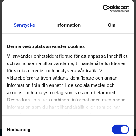
Ring
När du ringer till förbundet få du välja mellan ett antal
knappval. Välj knappval 2 för kontakt med
Samtycke
Information
Om
medlemsrådgivningen - se telefontider nedan.
Telefon: 08 - 507 999 00
Denna webbplats använder cookies
Ordinarie telefontider
Vi använder enhetsidentifierare för att anpassa innehållet
Tisdag 13.00 – 16.00
och annonserna till användarna, tillhandahålla funktioner
Torsdag 09.00 – 12.00
för sociala medier och analysera vår trafik. Vi
Medlemsrådgivningen är tillgänglig via mejl samtliga
vidarebefordrar även sådana identifierare och annan
vardagar i veckan.
information från din enhet till de sociala medier och
annons- och analysföretag som vi samarbetar med.
Dessa kan i sin tur kombinera informationen med annan
information som du har tillhandahållit eller som de har
samlat in när du har använt deras tjänster.
Samtyckesval
Nödvändig