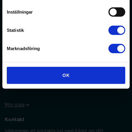
Inställningar
Förbundet för apotekare och receptarier.
Statistik
Bli medlem
Marknadsföring
Min sida
OK
På min sida kan du ändra dina uppgifter och anmäla dig
till webbinarier med mera.
Min sida
Kontakt
Välkommen att kontakta oss med frågor om ditt