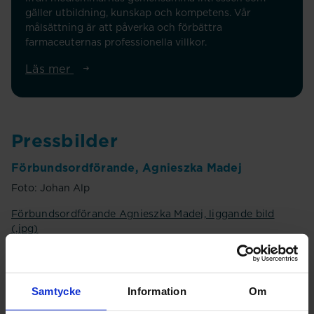
gäller utbildning, kunskap och kompetens. Vår
målsättning är att påverka och förbättra
farmaceuternas professionella villkor.
Läs mer
Pressbilder
Förbundsordförande, Agnieszka Madej
Foto: Johan Alp
Förbundsordförande Agnieszka Madej, liggande bild
(.jpg)
Förbundsordförande Agnieszka Madej, liggande bild
(.jpg)
Förbundsordförande Agnieszka Madej, stående bild (.jpg)
Samtycke
Information
Om
Förbundsdirektör, Martin Östberg