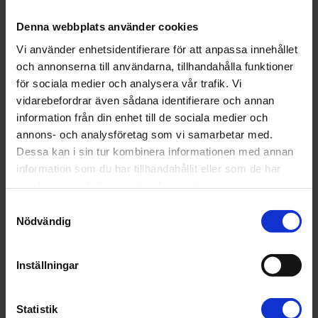
Foto: Ulf Huett
Denna webbplats använder cookies
Förbundsdirektör Martin Östberg, liggande bild (.jpg)
Förbundsdirektör Martin Östberg, stående bild (.jpg)
Vi använder enhetsidentifierare för att anpassa innehållet
och annonserna till användarna, tillhandahålla funktioner
Förhandlingschef, Annika Hage Nederström
för sociala medier och analysera vår trafik. Vi
Foto: Ulf Huett
vidarebefordrar även sådana identifierare och annan
information från din enhet till de sociala medier och
Förhandlingschef Annika Hage Nederström, liggande bild
(.jpg)
annons- och analysföretag som vi samarbetar med.
Förhandlingschef Annika Hage Nederström, liggande bild
Dessa kan i sin tur kombinera informationen med annan
(.jpg)
information som du har tillhandahållit eller som de har
samlat in när du har använt deras tjänster.
Logotyp
Samtyckesval
Nödvändig
Liggande
Liggande (.jpg)
Inställningar
Liggande, digitalt bruk (.png)
Stående
Statistik
Stående (.jpg)