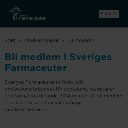
Hoppa till huvudinnehåll
Meny
Start
Medlemskapet
Bli medlem
Bli medlem i Sveriges
Farmaceuter
Sveriges Farmaceuter är fack- och
professionsförbundet för apotekare, receptarier
och farmacistuderande. Välkommen att bli medlem
hos oss och ta del av våra många
medlemsförmåner.