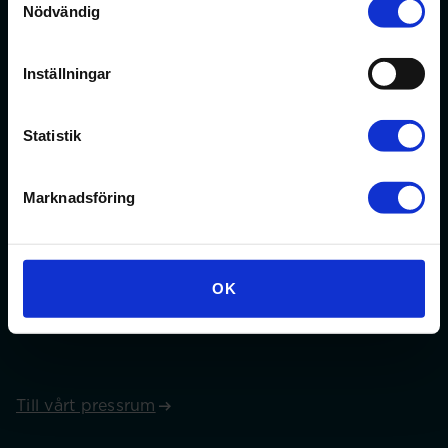
Nödvändig
Kontakt
Välkommen att kontakta oss med frågor om ditt
Inställningar
medlemskap eller allmänna fackliga frågor om din
anställning. Medlemsrådgivningen går alltid att nå på
mejl. Telefontider: Tisdag 13.00 – 16.00 och torsdag
Statistik
09.00 – 12.00
Marknadsföring
Kontakta oss
Press
OK
Är du journalist och vill komma i kontakt med Sveriges
Farmaceuter?
Till vårt pressrum