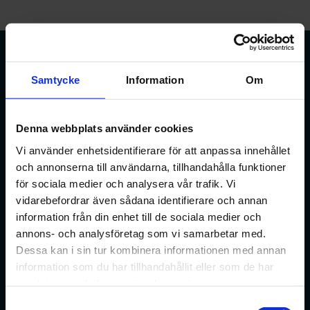
Samtycke
Information
Om
Förbundet för apotekare och receptarier.
Denna webbplats använder cookies
Bli medlem
Vi använder enhetsidentifierare för att anpassa innehållet
och annonserna till användarna, tillhandahålla funktioner
för sociala medier och analysera vår trafik. Vi
vidarebefordrar även sådana identifierare och annan
Min sida
information från din enhet till de sociala medier och
På min sida kan du ändra dina uppgifter och anmäla dig
annons- och analysföretag som vi samarbetar med.
till webbinarier med mera.
Dessa kan i sin tur kombinera informationen med annan
information som du har tillhandahållit eller som de har
samlat in när du har använt deras tjänster.
Min sida
Samtyckesval