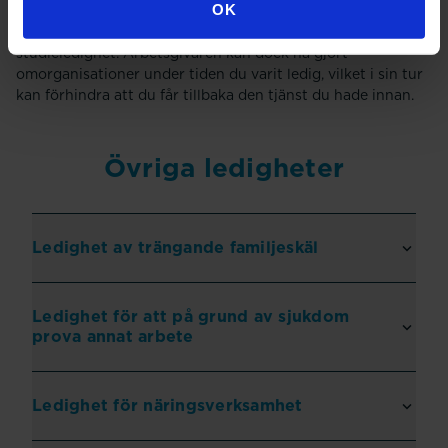
OK
Du har rätt att få samma eller likvärdiga arbetsuppgifter
som du hade innan, när du är tillbaka från din
studieledighet. Arbetsgivaren kan dock ha gjort
omorganisationer under tiden du varit ledig, vilket i sin tur
kan förhindra att du får tillbaka den tjänst du hade innan.
Övriga ledigheter
Ledighet av trängande familjeskäl
Ledighet för att på grund av sjukdom
prova annat arbete
Ledighet för näringsverksamhet