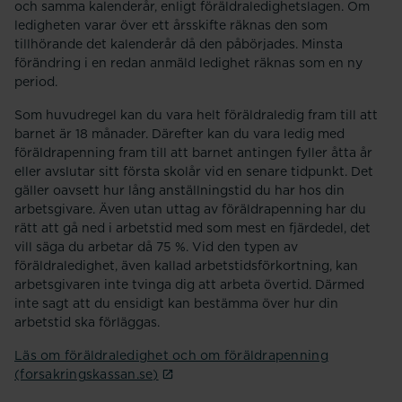
och samma kalenderår, enligt föräldraledighetslagen. Om
ledigheten varar över ett årsskifte räknas den som
tillhörande det kalenderår då den påbörjades. Minsta
förändring i en redan anmäld ledighet räknas som en ny
period.
Som huvudregel kan du vara helt föräldraledig fram till att
barnet är 18 månader. Därefter kan du vara ledig med
föräldrapenning fram till att barnet antingen fyller åtta år
eller avslutar sitt första skolår vid en senare tidpunkt. Det
gäller oavsett hur lång anställningstid du har hos din
arbetsgivare. Även utan uttag av föräldrapenning har du
rätt att gå ned i arbetstid med som mest en fjärdedel, det
vill säga du arbetar då 75 %. Vid den typen av
föräldraledighet, även kallad arbetstidsförkortning, kan
arbetsgivaren inte tvinga dig att arbeta övertid. Därmed
inte sagt att du ensidigt kan bestämma över hur din
arbetstid ska förläggas.
Läs om föräldraledighet och om föräldrapenning
(forsakringskassan.se)