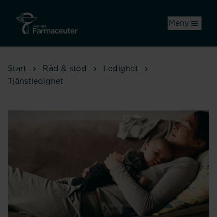
Hoppa till huvudinnehåll
Meny
Start
Råd & stöd
Ledighet
Tjänstledighet