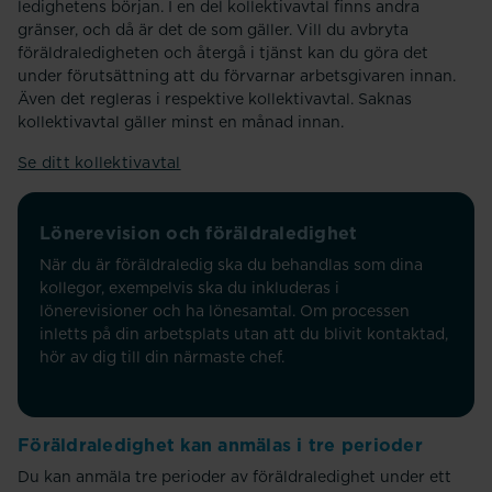
ledighetens början. I en del kollektivavtal finns andra
gränser, och då är det de som gäller. Vill du avbryta
föräldraledigheten och återgå i tjänst kan du göra det
under förutsättning att du förvarnar arbetsgivaren innan.
Även det regleras i respektive kollektivavtal. Saknas
kollektivavtal gäller minst en månad innan.
Se ditt kollektivavtal
Lönerevision och föräldraledighet
När du är föräldraledig ska du behandlas som dina
kollegor, exempelvis ska du inkluderas i
lönerevisioner och ha lönesamtal. Om processen
inletts på din arbetsplats utan att du blivit kontaktad,
hör av dig till din närmaste chef.
Föräldraledighet kan anmälas i tre perioder
Du kan anmäla tre perioder av föräldraledighet under ett