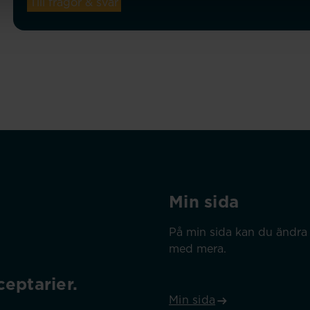
Till frågor & svar
Min sida
På min sida kan du ändra 
med mera.
eptarier.
Min sida