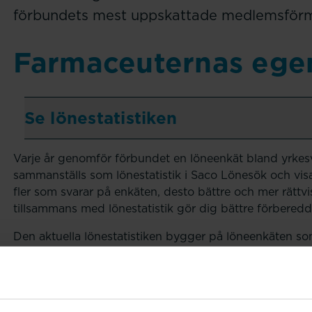
förbundets mest uppskattade medlemsförm
Farmaceuternas egen
Se lönestatistiken
Varje år genomför förbundet en löneenkät bland yr
sammanställs som lönestatistik i Saco Lönesök och visa
fler som svarar på enkäten, desto bättre och mer rättvi
tillsammans med lönestatistik gör dig bättre förberedd
Den aktuella lönestatistiken bygger på löneenkäten s
I Saco Lönesök kan du göra egna analyser och ta fram 
löneenkät omfattar databasen uppgifter från ytterliga
information och råd.