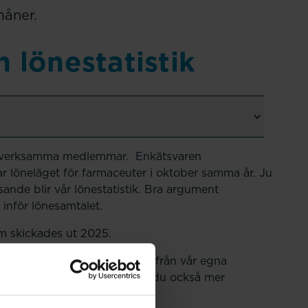
åner.
 lönestatistik
kesverksamma medlemmar. Enkätsvaren
r löneläget för farmaceuter i oktober samma år. Ju
sande blir vår lönestatistik. Bra argument
 inför lönesamtalet.
om skickades ut 2025.
egna tabeller. Förutom data från vår egna
re 13 Sacoförbund. Där hittar du också mer