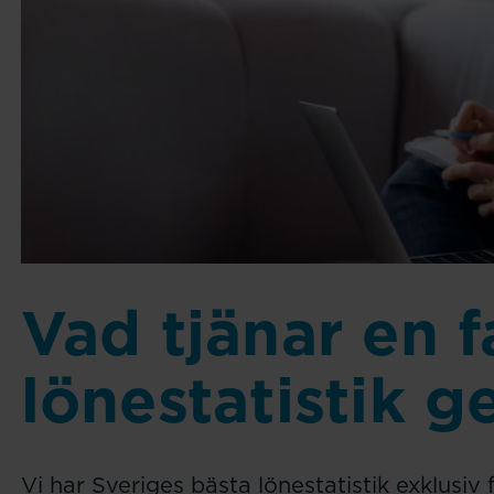
Vad tjänar en 
lönestatistik g
Vi har Sveriges bästa lönestatistik exklusiv