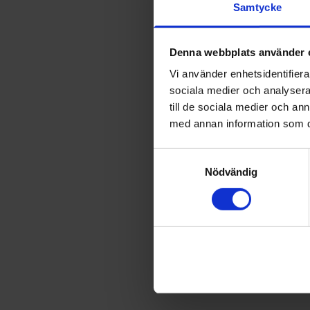
Samtycke
Denna webbplats använder 
Vi använder enhetsidentifierar
sociala medier och analysera 
till de sociala medier och a
med annan information som du 
Samtyckesval
Nödvändig