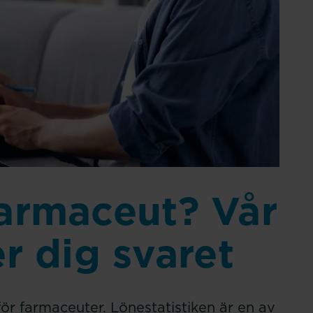
farmaceut? Vår
er dig svaret
 för farmaceuter. Lönestatistiken är en av