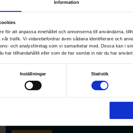
Information
Vad säger lönestatistiken?
cookies
Lönestatistiken är en sammanställning av aktuella lönen
löneläget. Lönestatistiken ger ett spann med lönenivåe
e för att anpassa innehållet och annonserna till användarna, tillh
rätt lön för dig i en viss roll. Svarsfrekvensen varier
vår trafik. Vi vidarebefordrar även sådana identifierare och anna
sökningen till att omfatta fler grupper för att få ett resu
nnons- och analysföretag som vi samarbetar med. Dessa kan i sin
har tillhandahållit eller som de har samlat in när du har använt 
Se en film om hur du läser lönestatistiken
Inställningar
Statistik
Frågor & svar om lön
Vad är medellönen för farmaceuter? Hur ofta borde 
löneutveckling i år? Vi har samlat svaren på de vanli