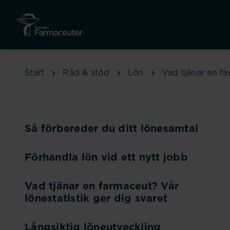
Hoppa till huvudinnehåll
Start
Råd & stöd
Lön
Vad tjänar en fa
Så förbereder du ditt lönesamtal
Förhandla lön vid ett nytt jobb
Vad tjänar en farmaceut? Vår
lönestatistik ger dig svaret
Långsiktig löneutveckling