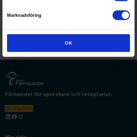
på vår uppskattade medlemstidning, Svensk Farmaci, som
bevakar viktiga frågor för dig som farmaceut åt dig.
Marknadsföring
OK
Förbundet för apotekare och receptarier.
Bli medlem