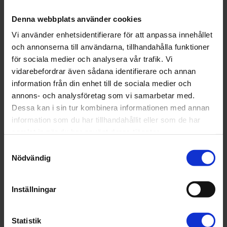
Genom våra lokala föreningar driver vi fackliga frågor som
Denna webbplats använder cookies
är viktiga på just din arbetsplats. Du som medlem kan själv
engagera dig – och vara med och göra skillnad där du
Vi använder enhetsidentifierare för att anpassa innehållet
jobbar.
och annonserna till användarna, tillhandahålla funktioner
för sociala medier och analysera vår trafik. Vi
4. Du kan stärka din profession
vidarebefordrar även sådana identifierare och annan
samt vara med och forma
information från din enhet till de sociala medier och
framtiden för farmaceuter
annons- och analysföretag som vi samarbetar med.
Dessa kan i sin tur kombinera informationen med annan
Som medlem får du en röst i frågor som rör farmaceuters
information som du har tillhandahållit eller som de har
villkor och professionens utveckling. Vi är en remissinstans
samlat in när du har använt deras tjänster.
i viktiga frågor som rör farmaceuter - och du har möjlighet
att påverka vilka frågor vi driver.
Samtyckesval
Nödvändig
5. Du får gemenskap och
inspiration
Inställningar
Våra evenemang, mötesplatser och seminarier ger dig
inspiration och möjlighet till värdefulla möten med andra
Statistik
farmaceuter i Sverige. Dessutom får du en prenumeration