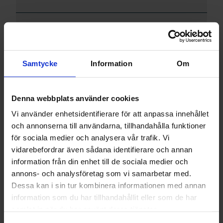
Nyexaminerad
Samtycke
Information
Om
Yrkesverksam farmaceut
Chef
Denna webbplats använder cookies
Vi använder enhetsidentifierare för att anpassa innehållet
och annonserna till användarna, tillhandahålla funktioner
Pensionär
för sociala medier och analysera vår trafik. Vi
vidarebefordrar även sådana identifierare och annan
information från din enhet till de sociala medier och
Farmaceut med utländsk bakgrund
annons- och analysföretag som vi samarbetar med.
Dessa kan i sin tur kombinera informationen med annan
information som du har tillhandahållit eller som de har
samlat in när du har använt deras tjänster.