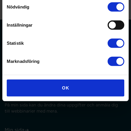
Samtyckesval
Nödvändig
Inställningar
Statistik
Förbundet för apotekare och receptarier.
Marknadsföring
Bli medlem
OK
Min sida
På min sida kan du ändra dina uppgifter och anmäla dig
till webbinarier med mera.
Min sida