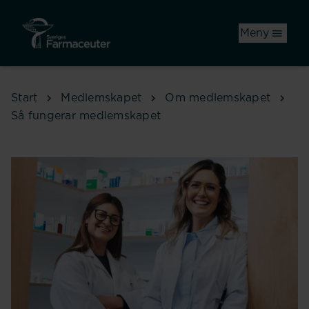
Hoppa till huvudinnehåll
Meny
Start
Medlemskapet
Om medlemskapet
Så fungerar medlemskapet