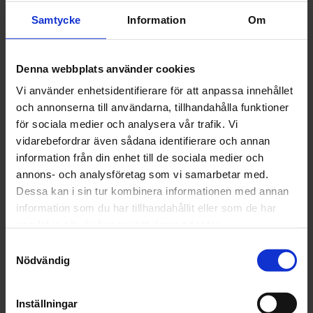
Förtroendevald inom staten
Samtycke
Information
Om
Se kursutbudet
Denna webbplats använder cookies
Vi använder enhetsidentifierare för att anpassa innehållet
och annonserna till användarna, tillhandahålla funktioner
Förtroendevald inom universitet och
för sociala medier och analysera vår trafik. Vi
högskola
vidarebefordrar även sådana identifierare och annan
För dig som är förtroendevald inom universitet och
information från din enhet till de sociala medier och
högskola är det fackförbundet Sulf som ger stöd och
annons- och analysföretag som vi samarbetar med.
utbildning.
Dessa kan i sin tur kombinera informationen med annan
Behöver du rådfråga Sveriges Farmaceuter, mejla
information som du har tillhandahållit eller som de har
oss:
forhandling@sverigesfarmaceuter.se
samlat in när du har använt deras tjänster.
Samtyckesval
Nödvändig
Inställningar