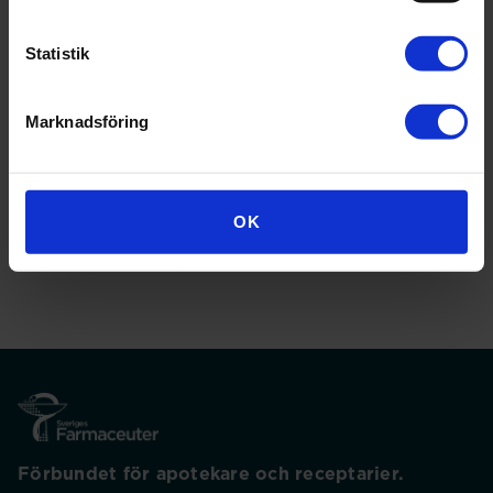
Skyddsombud
Förutom ovanstående kursutbud, hittar du som
Statistik
skyddsombud fler kurser här. Skyddsombud kan
också ta del av Akavias fackliga utbildningar inom
arbetsmiljö.
Marknadsföring
Läs mer
OK
Förbundet för apotekare och receptarier.