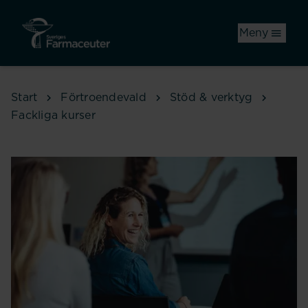
Hoppa till huvudinnehåll
Meny
Start
Förtroendevald
Stöd & verktyg
Fackliga kurser