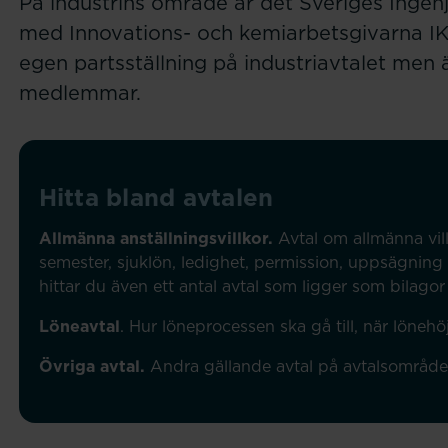
På industrins område är det Sveriges Ingen
med Innovations- och kemiarbetsgivarna I
egen partsställning på industriavtalet men 
medlemmar.
Hitta bland avtalen
Allmänna anställningsvillkor.
Avtal om allmänna vill
semester, sjuklön, ledighet, permission, uppsägning
hittar du även ett antal avtal som ligger som bilagor 
Löneavtal
. Hur löneprocessen ska gå till, när lönehö
Övriga avtal.
Andra gällande avtal på avtalsområde