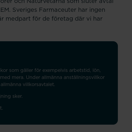
jörer och Naturvetarna som sluter avtal
KEM. Sveriges Farmaceuter har ingen
är medpart för de företag där vi har
kor som gäller för exempelvis arbetstid, lön,
 med mera. Under allmänna anställningsvillkor
allmänna villkorsavtalet.
jning sker.
t.