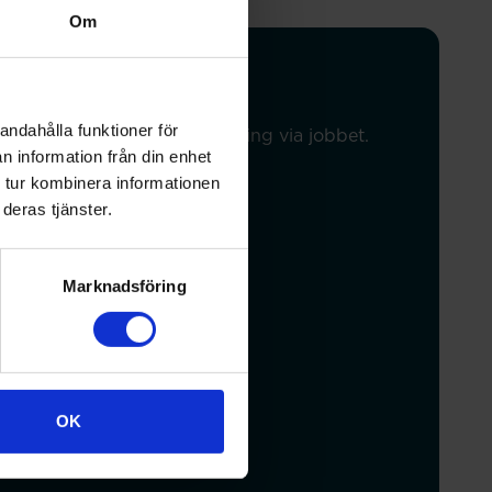
Om
andahålla funktioner för
al har du pension och försäkring via jobbet.
n information från din enhet
 tur kombinera informationen
deras tjänster.
Marknadsföring
OK