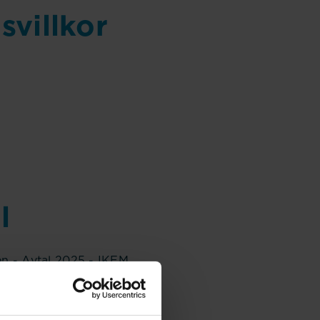
svillkor
l
en - Avtal 2025 - IKEM