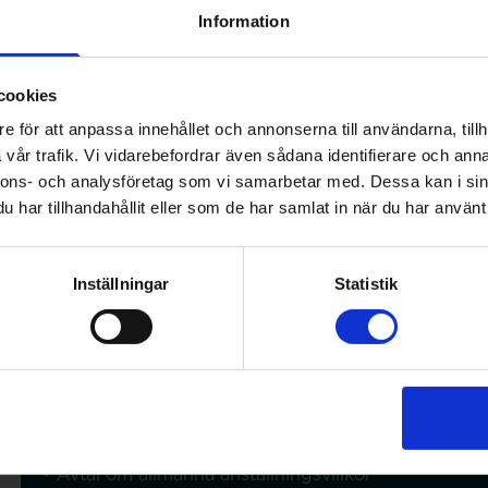
Information
Kollektivavtalade försäkringar
cookies
e för att anpassa innehållet och annonserna till användarna, tillh
När du är jobbar på ett företag som har kollektivavt
vår trafik. Vi vidarebefordrar även sådana identifierare och anna
Lagstadgade försäkringar
nnons- och analysföretag som vi samarbetar med. Dessa kan i sin
har tillhandahållit eller som de har samlat in när du har använt 
• vid sjukdom
• vid arbetsskada
• vid föräldraledighet
Inställningar
Statistik
• ålderspension
• vid dödsfall
Kollektivavtalade försäkringar
• ITP (Industrins och handelns tilläggspension)
• TGL (Tjänstegrupplivförsäkring)
• TFA (Trygghetsförsäkring vid arbetsskada)
• Avtal om allmänna anställningsvillkor