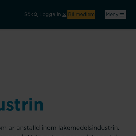
Sök
Logga in
Bli medlem
Meny
strin
som är anställd inom läkemedelsindustrin.