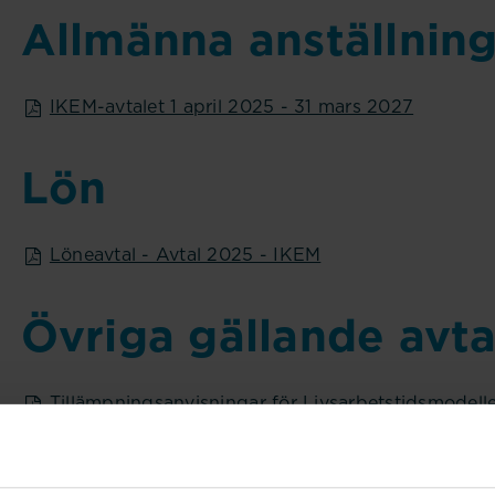
Allmänna anställning
IKEM-avtalet 1 april 2025 - 31 mars 2027
Lön
Löneavtal - Avtal 2025 - IKEM
Övriga gällande avta
Tillämpningsanvisningar för Livsarbetstidsmodell
Kompetensutvecklingsavtal IKEM
Avtal om riktlinjer för arbetsmiljöfrågor