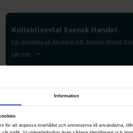
Kollektivavtal Svensk Handel
För anställda på Apoteket AB, Apotek Hjärtat, Kr
Läs mer
Information
cookies
e för att anpassa innehållet och annonserna till användarna, tillh
vår trafik. Vi vidarebefordrar även sådana identifierare och anna