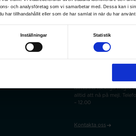
Min sida
nnons- och analysföretag som vi samarbetar med. Dessa kan i sin
har tillhandahållit eller som de har samlat in när du har använt 
På min sida kan du ändra 
med mera.
Inställningar
Statistik
eptarier.
Min sida
Kontakt
Välkommen att kontakta o
allmänna fackliga frågor 
alltid att nå på mejl. Tel
– 12.00
Kontakta oss