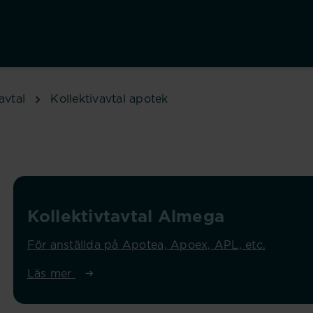
avtal
Kollektivavtal apotek
Kollektivtavtal Almega
För anställda på Apotea, Apoex, APL, etc.
Läs mer