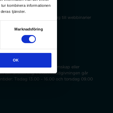
 tur kombinera informationen
deras tjänster.
dina uppgifter och anmäla dig till webbinarier
Marknadsföring
OK
ss med frågor om ditt medlemskap eller
om din anställning. Medlemsrådgivningen går
efontider: Tisdag 13.00 – 16.00 och torsdag 09.00