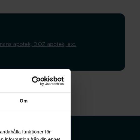
onans apotek, DOZ apotek, etc.
Om
andahålla funktioner för
n information från din enhet