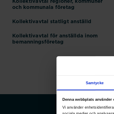
Kollektivavtal regioner, kommuner
och kommunala företag
Kollektivavtal statligt anställd
Kollektivavtal för anställda inom
bemanningsföretag
Samtycke
Denna webbplats använder 
Vi använder enhetsidentifierar
sociala medier och analysera 