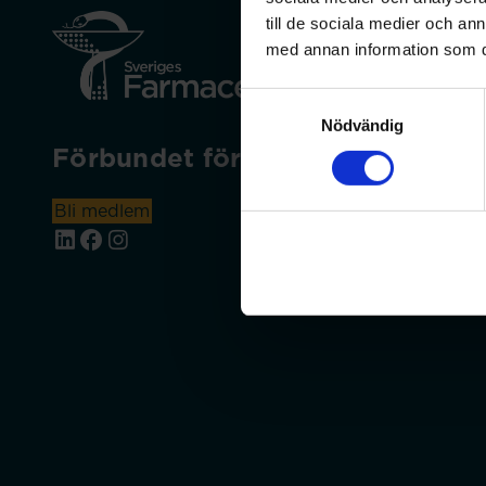
till de sociala medier och a
med annan information som du 
Samtyckesval
Nödvändig
Förbundet för apotekare och rec
Bli medlem