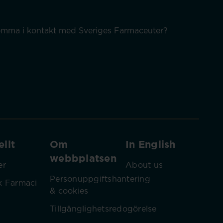
 komma i kontakt med Sveriges Farmaceuter?
llt
Om
In English
webbplatsen
er
About us
Personuppgiftshantering
k Farmaci
& cookies
Tillgänglighetsredogörelse