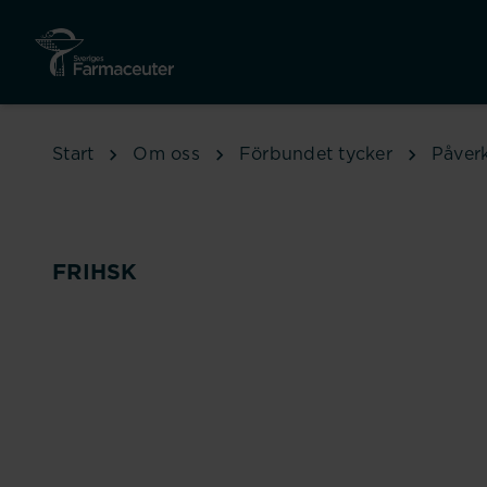
Hoppa till huvudinnehåll
Start
Om oss
Förbundet tycker
Påver
FRIHSK