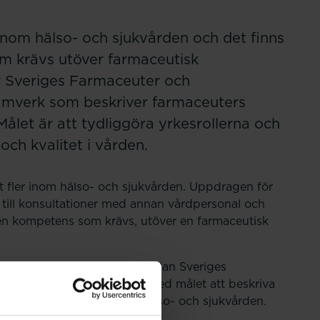
 inom hälso- och sjukvården och det finns
om krävs utöver farmaceutisk
 Sveriges Farmaceuter och
amverk som beskriver farmaceuters
Målet är att tydliggöra yrkesrollerna och
 och kvalitet i vården.
lt fler inom hälso- och sjukvården. Uppdragen för
ng till konsultationer med annan vårdpersonal och
ilken kompetens som krävs, utöver en farmaceutisk
 är ett samarbetsprojekt mellan Sveriges
 sjukvårdsfarmacisektion, med målet att beskriva
kare och receptarier inom hälso- och sjukvården.