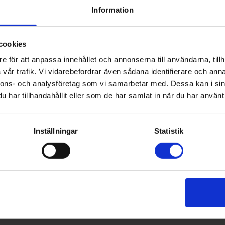
Information
Rollområden för far
vården
cookies
e för att anpassa innehållet och annonserna till användarna, tillh
vår trafik. Vi vidarebefordrar även sådana identifierare och anna
Projektgruppen har tagit fram ett ramverk med sex van
nnons- och analysföretag som vi samarbetar med. Dessa kan i sin
ett av rollområdena, klinisk farmaci, har detaljerade kr
har tillhandahållit eller som de har samlat in när du har använt 
riktlinje för lämpliga lönelägen, utvecklingssteg och v
är bland annat att göra det lättare att utlysa tjänster
för farmaceuter som vill utvecklas i sin yrkesroll.
Inställningar
Statistik
Läs mer
Rollområde klinisk farmaci
Process rollframtagning
Kontakt