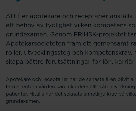
Allt fler apotekare och receptarier anställs
ett behov av tydlighet vilken kompetens s
grundexamen. Genom FRIHSK-projektet tar
Apotekarsocieteten fram ett gemensamt r
roller, utvecklingssteg och kompetenskrav. 
skapa bättre förutsättningar för lön, karriär
Apotekare och receptarier har de senaste åren blivit al
farmaceuter i vården kan inkludera allt från tillverkni
patienter. Hittills har det saknats enhetliga krav på v
grundexamen.
FRIHSK (Farmaceuters Roller i Hälso- och Sjukvården),
Farmaceuters offentligutskott och Apotekarsocietetens
och utveckla några av de vanligaste rollerna för apote