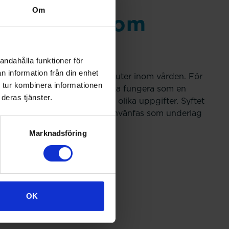
Om
maceuter inom
andahålla funktioner för
n information från din enhet
liga rollområden för farmaceuter inom vården. För
 tur kombinera informationen
iterier beskrivits. Ramverket ska fungera som en
deras tjänster.
ilken kompetens som krävs för olika uppgifter. Syftet
 på olika nivåer, och kan även använfas som underlag
Marknadsföring
OK