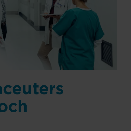
ceuters
 och