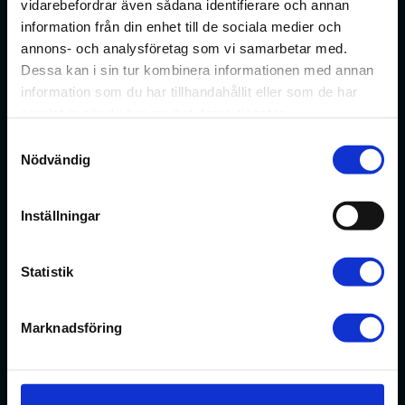
vidarebefordrar även sådana identifierare och annan
information från din enhet till de sociala medier och
Förbundet för apotekare och receptarier.
annons- och analysföretag som vi samarbetar med.
Dessa kan i sin tur kombinera informationen med annan
Bli medlem
information som du har tillhandahållit eller som de har
samlat in när du har använt deras tjänster.
Samtyckesval
Nödvändig
Min sida
På min sida kan du ändra dina uppgifter och anmäla dig
Inställningar
till webbinarier med mera.
Statistik
Min sida
Kontakt
Marknadsföring
Välkommen att kontakta oss med frågor om ditt
medlemskap eller allmänna fackliga frågor om din
anställning. Medlemsrådgivningen går alltid att nå på