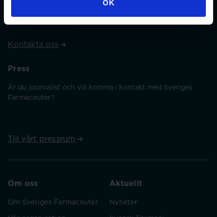
OK
mejl. Telefontider: Tisdag 13.00 – 16.00 och torsdag
09.00 – 12.00
Kontakta oss
Press
Är du journalist och vill komma i kontakt med Sveriges
Farmaceuter?
Till vårt pressrum
Om oss
Aktuellt
Om Sveriges Farmaceuter
Nyheter