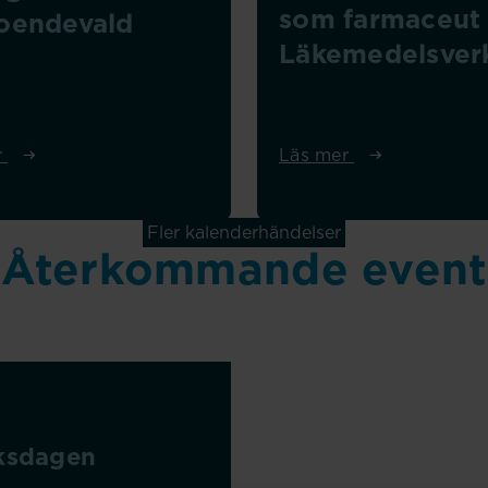
som farmaceut
roendevald
Läkemedelsver
r
Läs mer
Fler kalenderhändelser
Återkommande event
ksdagen