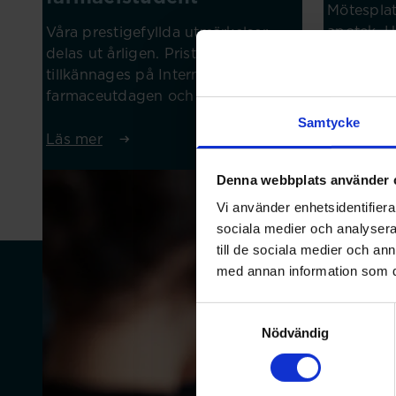
Mötesplat
apotek. H
Våra prestigefyllda utmärkelser
inom aktu
delas ut årligen. Pristagarna
apotekspe
tillkännages på Internationella
farmaceutdagen och firas med en
ceremoni.
Samtycke
Läs mer
Läs mer
Denna webbplats använder 
Vi använder enhetsidentifierar
sociala medier och analysera 
till de sociala medier och a
med annan information som du 
Samtyckesval
Nödvändig