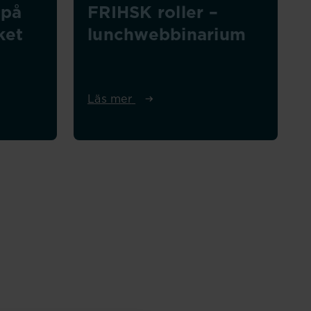
 på
FRIHSK roller –
ket
lunchwebbinarium
Läs mer