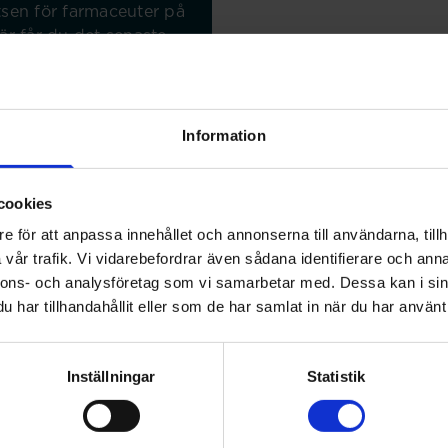
sen för farmaceuter på
är får du det senaste
ella frågor för
rsonal.
Information
cookies
e för att anpassa innehållet och annonserna till användarna, tillh
vår trafik. Vi vidarebefordrar även sådana identifierare och anna
nnons- och analysföretag som vi samarbetar med. Dessa kan i sin
har tillhandahållit eller som de har samlat in när du har använt 
Inspelade
Inställningar
Statistik
Genom Saco erbjuder vi fl