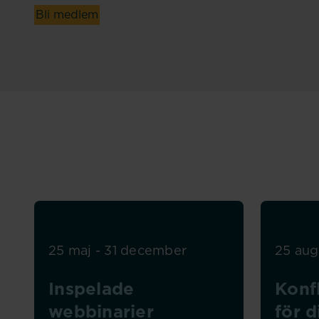
Bli medlem
25 maj - 31 december
25 augu
Inspelade
Konf
webbinarier
för d