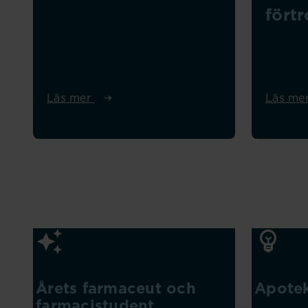
fört
Läs mer
Läs me
Årets farmaceut och
Apote
farmacistudent