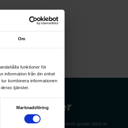
Om
andahålla funktioner för
n information från din enhet
 tur kombinera informationen
deras tjänster.
 webbinarier
Marknadsföring
era evenemang årligen och ibland spelas dem in.