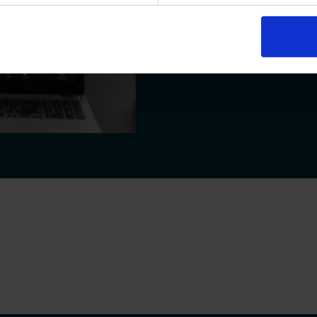
Se inspelade webbinarier 
Läs mer