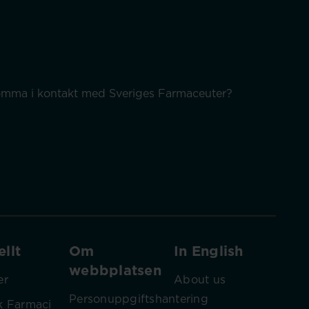
 komma i kontakt med Sveriges Farmaceuter?
llt
Om
In English
webbplatsen
er
About us
Personuppgiftshantering
k Farmaci