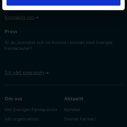
Kontakta oss
Press
Är du journalist och vill komma i kontakt med Sveriges
Farmaceuter?
Till vårt pressrum
Om oss
Aktuellt
Om Sveriges Farmaceuter
Nyheter
Vår organisation
Svensk Farmaci