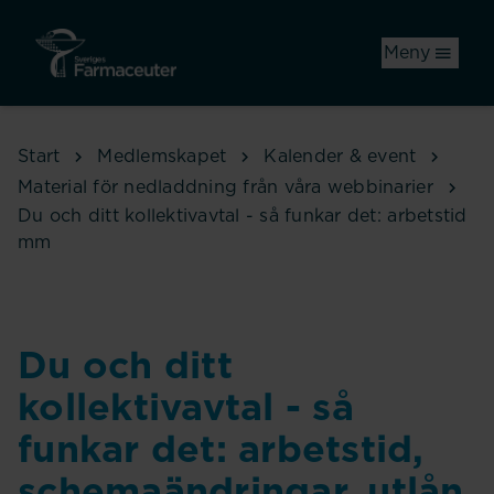
Hoppa till huvudinnehåll
Meny
Start
Medlemskapet
Kalender & event
Material för nedladdning från våra webbinarier
Du och ditt kollektivavtal - så funkar det: arbetstid
mm
Du och ditt
kollektivavtal - så
funkar det: arbetstid,
schemaändringar, utlån