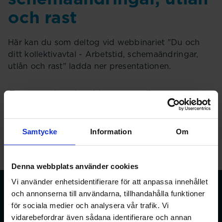
och rast
Här kan du som deltog vid webbinariet "Du och
ditt kollektivavtal - Arbetstid, schemaändringar,
utlån och rast" ladda ner presentationen.
Presentation arbetstid 20240515.pdf
Samtycke
Information
Om
Denna webbplats använder cookies
Vi använder enhetsidentifierare för att anpassa innehållet
och annonserna till användarna, tillhandahålla funktioner
för sociala medier och analysera vår trafik. Vi
vidarebefordrar även sådana identifierare och annan