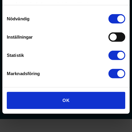
samlat in när du har använt deras tjänster.
Samtyckesval
Nödvändig
Inställningar
Statistik
När du ska söka nytt jobb
Marknadsföring
Ibland är ett byte av arbetsplats det som behövs för att
känna tillfredsställelse i sin karriär. Oavsett om du är ny i
karriären, eller har arbetat några år har vi verktyg till stöd
för dig.
OK
Läs mer