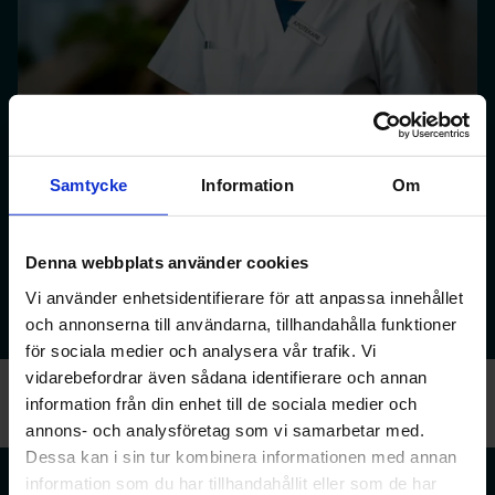
Arbetsmarknad
Samtycke
Information
Om
Farmaceuter kan ha många olika roller i flera branscher,
framför allt inom apoteksbranschen, offentlig sektor och
Denna webbplats använder cookies
life science-branschen.
Vi använder enhetsidentifierare för att anpassa innehållet
Läs mer
och annonserna till användarna, tillhandahålla funktioner
för sociala medier och analysera vår trafik. Vi
vidarebefordrar även sådana identifierare och annan
information från din enhet till de sociala medier och
annons- och analysföretag som vi samarbetar med.
Dessa kan i sin tur kombinera informationen med annan
information som du har tillhandahållit eller som de har