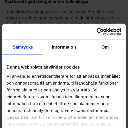
Röstberättigad delegat under fullmäktige
Fullmäktiges delegater utses av de lokala föreningarna,
utskotten och genom personval. Om du är intresserad av
att bli delegat - kontakta din lokalförening, utskott eller
kansliet för mer information.
Nominera till poster som centralt förtroendevald
Samtycke
Information
Om
Förbundets förtroendevalda på centrala poster väljs under
fullmäktige. Du har möjlighet att nominera dig själv eller
någon annan till våra centrala poster för ett mandat om 2
Denna webbplats använder cookies
år från och med 2025.
Vi använder enhetsidentifierare för att anpassa innehållet
Läs om de centrala posterna
och annonserna till användarna, tillhandahålla funktioner
för sociala medier och analysera vår trafik. Vi
Utskott
vidarebefordrar även sådana identifierare och annan
Förbundet är indelat i fyra utskott: branschutskott apotek,
information från din enhet till de sociala medier och
industri, offentlig och student. Utskotten är
annons- och analysföretag som vi samarbetar med.
samlingspunkter för de branschvisa frågorna, både fackligt
Dessa kan i sin tur kombinera informationen med annan
och professionsmässigt. Har du frågor som du vill att ditt
utskott arbetar vidare med, kan du höra av dig direkt till
information som du har tillhandahållit eller som de har