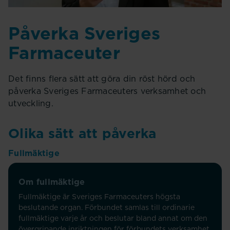
Påverka Sveriges
Farmaceuter
Det finns flera sätt att göra din röst hörd och
påverka Sveriges Farmaceuters verksamhet och
utveckling.
Olika sätt att påverka
Fullmäktige
Om fullmäktige
Fullmäktige är Sveriges Farmaceuters högsta
beslutande organ. Förbundet samlas till ordinarie
fullmäktige varje år och beslutar bland annat om den
övergripande inriktningen för förbundets verksamhet.