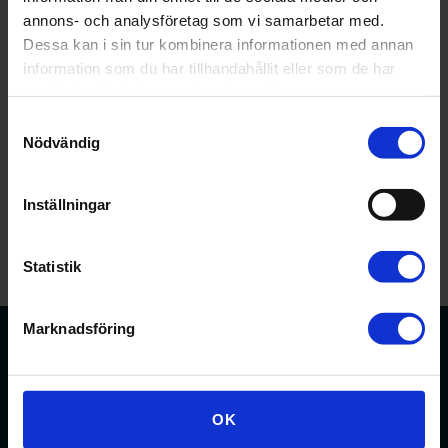
annons- och analysföretag som vi samarbetar med.
Dessa kan i sin tur kombinera informationen med annan
Datum:
2 september
information som du har tillhandahållit eller som de har
samlat in när du har använt deras tjänster.
Tid:
18:30 - 19:30
Samtyckesval
Nödvändig
Inställningar
Statistik
Marknadsföring
Förbundet för apotekare och receptarier.
OK