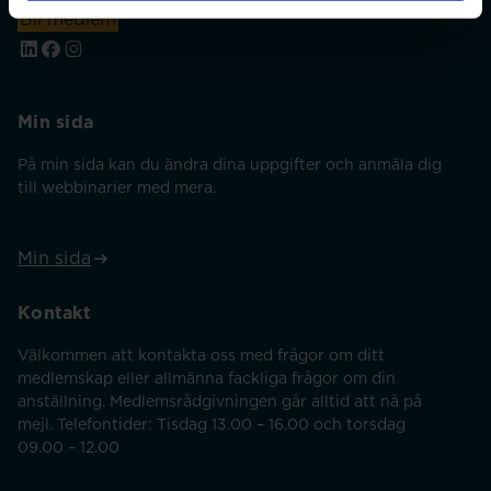
Bli medlem
Min sida
På min sida kan du ändra dina uppgifter och anmäla dig
till webbinarier med mera.
Min sida
Kontakt
Välkommen att kontakta oss med frågor om ditt
medlemskap eller allmänna fackliga frågor om din
anställning. Medlemsrådgivningen går alltid att nå på
mejl. Telefontider: Tisdag 13.00 – 16.00 och torsdag
09.00 – 12.00