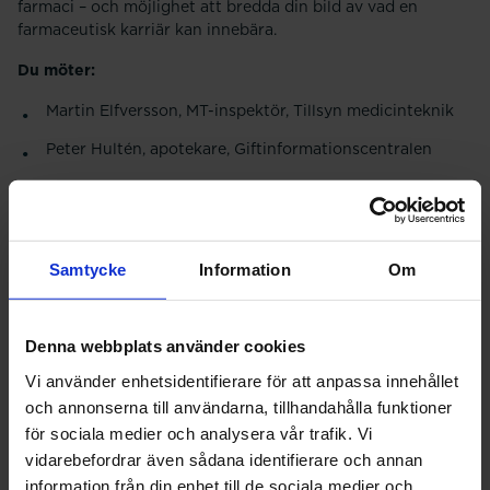
farmaci – och möjlighet att bredda din bild av vad en
farmaceutisk karriär kan innebära.
Du möter:
Martin Elfversson, MT-inspektör, Tillsyn medicinteknik
Peter Hultén, apotekare, Giftinformationscentralen
Gustav Sjöstrand, läkemedelsinspektör, Tillsyn apotek
Pernilla Örtqvist, farmaciutredare, Tillstånd
Oskar Dixelius, utredare, Läkemedelstillgänglighet
Samtycke
Information
Om
Tillsammans ger de en samlad bild av hur det är att arbeta
som farmaceut på Läkemedelsverket – ur olika perspektiv
Denna webbplats använder cookies
och roller.
Vi använder enhetsidentifierare för att anpassa innehållet
Ta chansen att upptäcka nya möjligheter och bredda din
och annonserna till användarna, tillhandahålla funktioner
bild av vad en farmaceutisk karriär kan innebära!
för sociala medier och analysera vår trafik. Vi
Du behöver vara inloggad för att anmäla dig.
vidarebefordrar även sådana identifierare och annan
information från din enhet till de sociala medier och