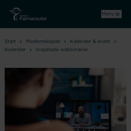
Hoppa till huvudinnehåll
Meny
Start
Medlemskapet
Kalender & event
Kalender
Inspelade webbinarier