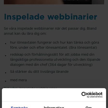
Inspelade webbinarier
Se våra inspelade webbinarier när det passar dig. Bland
annat kan du lära dig om:
hur löneavtalen fungerar och hur kan tänka och göra
före, under och efter lönesamtalet. (Bra lönesamtal)
redskap och förhållningssätt för att jobba med din
långsiktiga professionella utveckling och den löpande
dialogen med din chef (364 dagar för utveckling)
Så stärker du ditt livslånga lärande
med mera
Till våra inspelade webbinarier
Samtycke
Information
Om