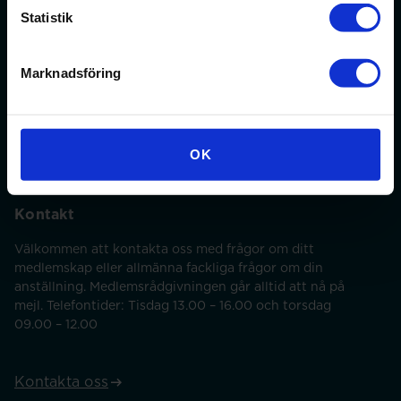
Statistik
Min sida
Marknadsföring
På min sida kan du ändra dina uppgifter och anmäla dig
till webbinarier med mera.
OK
Min sida
Kontakt
Välkommen att kontakta oss med frågor om ditt
medlemskap eller allmänna fackliga frågor om din
anställning. Medlemsrådgivningen går alltid att nå på
mejl. Telefontider: Tisdag 13.00 – 16.00 och torsdag
09.00 – 12.00
Kontakta oss