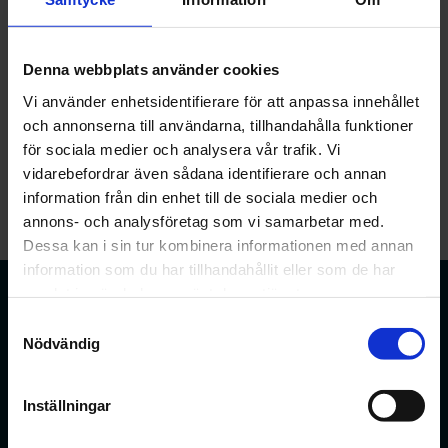
Datum:
25 maj - 31 december
Tid:
11:00 - 11:00
Denna webbplats använder cookies
Vi använder enhetsidentifierare för att anpassa innehållet
och annonserna till användarna, tillhandahålla funktioner
för sociala medier och analysera vår trafik. Vi
vidarebefordrar även sådana identifierare och annan
information från din enhet till de sociala medier och
annons- och analysföretag som vi samarbetar med.
Dessa kan i sin tur kombinera informationen med annan
information som du har tillhandahållit eller som de har
samlat in när du har använt deras tjänster.
Samtyckesval
Nödvändig
Förbundet för apotekare och receptarier.
Inställningar
Bli medlem