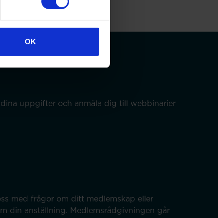
OK
dina uppgifter och anmäla dig till webbinarier
ss med frågor om ditt medlemskap eller
om din anställning. Medlemsrådgivningen går