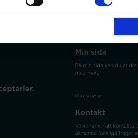
Min sida
På min sida kan du ändra 
med mera.
eptarier.
Min sida
Kontakt
Välkommen att kontakta o
allmänna fackliga frågor 