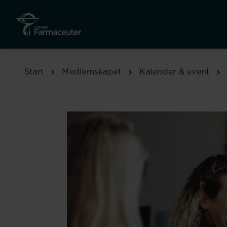
Hoppa till huvudinnehåll
Start
Medlemskapet
Kalender & event