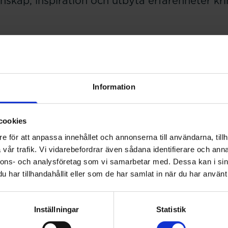
nskap, inspiration och utbyta erfarenheter kr
Information
ald
cookies
bra att tänka på som förtroendevald?
e för att anpassa innehållet och annonserna till användarna, tillh
vår trafik. Vi vidarebefordrar även sådana identifierare och anna
ya vision – för dig som förtroendevald
nnons- och analysföretag som vi samarbetar med. Dessa kan i sin
har tillhandahållit eller som de har samlat in när du har använt 
ell inbjudan till konferensen med information om anmälan.
nsen.
Inställningar
Statistik