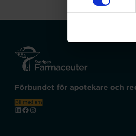
Förbundet för apotekare och rec
Bli medlem