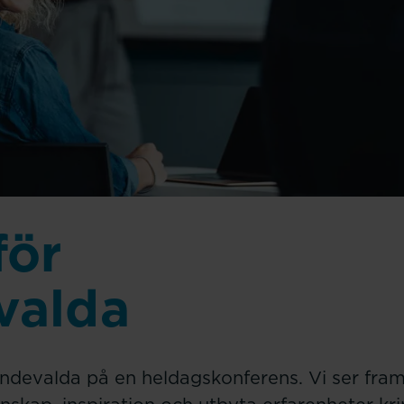
för
valda
endevalda på en heldagskonferens. Vi ser fra