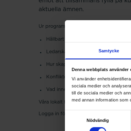
emot att tillsammans fylla på ku
aktuella ämnen.
Ur programmet:
Hållbart arbetsliv
Samtycke
Ledarskapet i rollen som förtroendev
Hur skapar vi inflytande?
Denna webbplats använder 
Konflikter på arbetsplatsen, vad är 
Vi använder enhetsidentifierar
sociala medier och analysera 
Vad innebär Sveriges Farmaceuters n
till de sociala medier och a
med annan information som du 
Våra lokalt förtroendevalda får en form
Logga in för att anmäla dig till konfere
Samtyckesval
Nödvändig