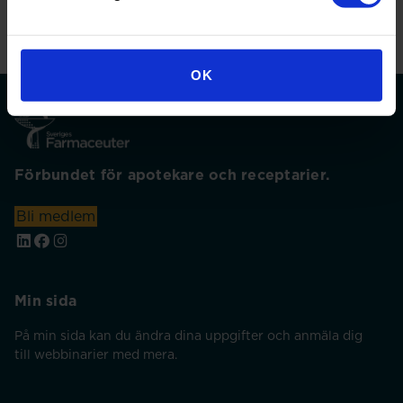
OK
Förbundet för apotekare och receptarier.
Bli medlem
Min sida
På min sida kan du ändra dina uppgifter och anmäla dig
till webbinarier med mera.