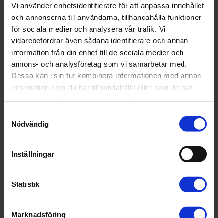
Vi använder enhetsidentifierare för att anpassa innehållet
och annonserna till användarna, tillhandahålla funktioner
Verksamhetsberättelse och
för sociala medier och analysera vår trafik. Vi
verksamhetsplan
vidarebefordrar även sådana identifierare och annan
information från din enhet till de sociala medier och
Varmt välkommen att delta!
annons- och analysföretag som vi samarbetar med.
Vänliga hälsningar
Dessa kan i sin tur kombinera informationen med annan
information som du har tillhandahållit eller som de har
Industriutskottets styrelse, Sveriges Farmaceuter
samlat in när du har använt deras tjänster.
Samtyckesval
Nödvändig
Datum:
9 april
Inställningar
Tid:
18:00 - 19:30
Statistik
Marknadsföring