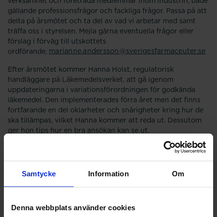
verksamhet och företräda medlemmar inom industrin, både
gällande professionsfrågor och fackliga frågor. Passa på att
delta på årsmötet och ta del av vad vi arbetar med samt
träffa oss i styrelsen. Mejla gärna eventuella frågor eller
förslag i förväg till utskottets
ordförande,
marianne.andersson@sverigesfarmaceuter.se
Efter årsmötet kommer Hanna Holst, regulatorisk
handläggare på Läkemedelsverket, att gå igenom
uppdateringarna i variationsförordningen för godkända
läkemedel. Den implementerades förra året men det finns
fortfarande en del oklarheter och snårigheter kring hur de
ska tillämpas, vilket Hanna kommer att reda ut. Dessutom
ger hon tips hur en bra ansökan kan se ut.
Mötet hålls digitalt via Zoom. Du får en länk till mötet efter
att du anmält dig, du behöver vara inloggad för att kunna
anmäla dig på den här sidan. När du loggat in ser du även
Samtycke
Information
Om
möteshandlingarna.
Handlingar till årsmötet
Denna webbplats använder cookies