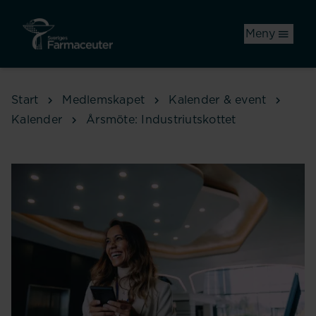
Hoppa till huvudinnehåll
Meny
Start
Medlemskapet
Kalender & event
Kalender
Årsmöte: Industriutskottet