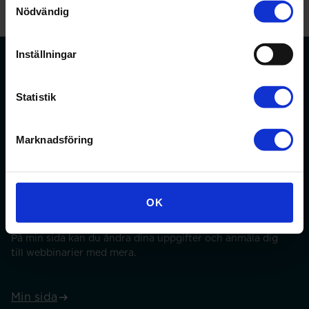
Nödvändig
Inställningar
Statistik
Förbundet för apotekare och receptarier.
Marknadsföring
Bli medlem
OK
Min sida
På min sida kan du ändra dina uppgifter och anmäla dig
till webbinarier med mera.
Min sida