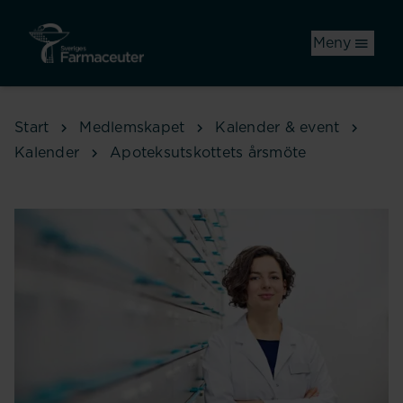
Hoppa till huvudinnehåll
Meny
Start
Medlemskapet
Kalender & event
Kalender
Apoteksutskottets årsmöte