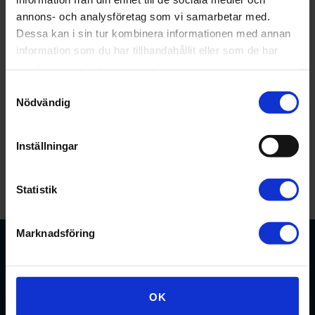
annons- och analysföretag som vi samarbetar med.
Dessa kan i sin tur kombinera informationen med annan
Datum:
17 mars
information som du har tillhandahållit eller som de har
Tid:
12:00 - 12:45
samlat in när du har använt deras tjänster.
Samtyckesval
Nödvändig
Anmälan
Inställningar
Statistik
Marknadsföring
OK
Förbundet för apotekare och receptarier.