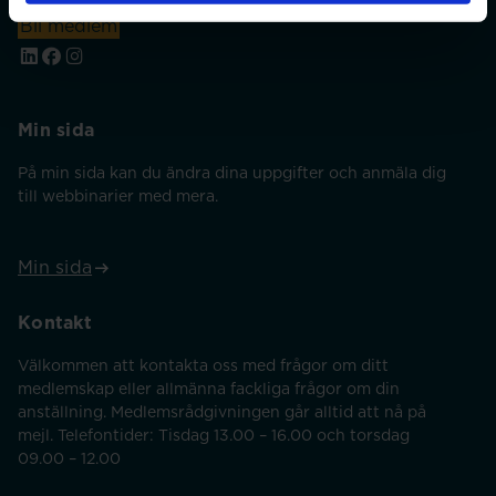
Bli medlem
Min sida
På min sida kan du ändra dina uppgifter och anmäla dig
till webbinarier med mera.
Min sida
Kontakt
Välkommen att kontakta oss med frågor om ditt
medlemskap eller allmänna fackliga frågor om din
anställning. Medlemsrådgivningen går alltid att nå på
mejl. Telefontider: Tisdag 13.00 – 16.00 och torsdag
09.00 – 12.00