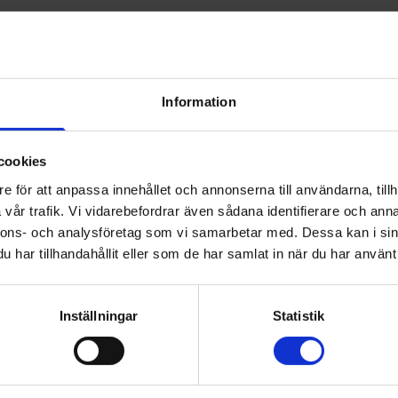
budsmän som går igenom kollektivavtalet inom Svensk
 att tänka på i dialogen med din chef.
sregleringen och vad som är bra att tänka på i
Information
a frågor om avtalet.
cookies
e för att anpassa innehållet och annonserna till användarna, tillh
len under våren: 27/1 och 12/3.
vår trafik. Vi vidarebefordrar även sådana identifierare och anna
nnons- och analysföretag som vi samarbetar med. Dessa kan i sin
a dig.
har tillhandahållit eller som de har samlat in när du har använt 
Inställningar
Statistik