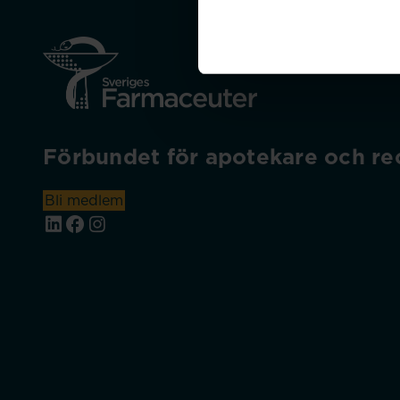
Förbundet för apotekare och rec
Bli medlem