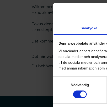
Välkommen att lyssna på förbundets om
Handels avtalsområde och vad som är bra
Fokus denna gång blir den nya arbetstid
Samtycke
semesterplaneringen.
Det kommer att finnas möjlighet att ställ
Denna webbplats använder 
Vi använder enhetsidentifierar
Det här webbinariet sänds vid två tillfäl
sociala medier och analysera 
till de sociala medier och a
Du behöver vara inloggad för att anmäl
med annan information som du 
Samtyckesval
Nödvändig