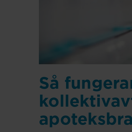
Så fungerar
kollektivav
apoteksbr