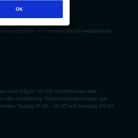
OK
dina uppgifter och anmäla dig till webbinarier
ss med frågor om ditt medlemskap eller
om din anställning. Medlemsrådgivningen går
efontider: Tisdag 13.00 – 16.00 och torsdag 09.00