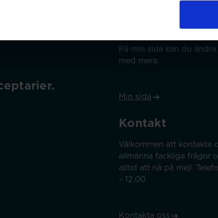
Min sida
På min sida kan du ändra 
med mera.
eptarier.
Min sida
Kontakt
Välkommen att kontakta o
allmänna fackliga frågor 
alltid att nå på mejl. Tel
– 12.00
Kontakta oss