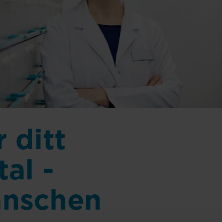
 ditt
tal -
anschen