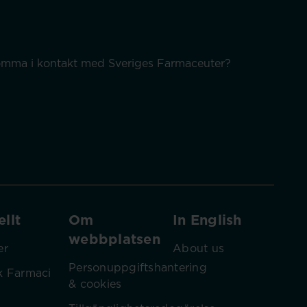
 komma i kontakt med Sveriges Farmaceuter?
llt
Om
In English
webbplatsen
er
About us
Personuppgiftshantering
k Farmaci
& cookies