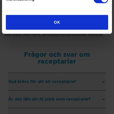
Umeå universitet har ett 2-årigt masterprogram där
receptarier med 3 års utbildning kan läsa vidare till
apotekare.
OK
För frågor om vilka betyg som krävs, vilka behörighetskrav
som ställs med mera, se respektive universitets hemsida.
Frågor och svar om
receptarier
Vad krävs för att bli receptarie?
Är det lätt att få jobb som receptarie?