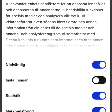
Vi använder enhetsidentifierare för att anpassa innehållet
och annonserna till användarna, tillhandahålla funktioner
Vad jobbar apotekare med?
för sociala medier och analysera vår trafik. Vi
vidarebefordrar även sådana identifierare och annan
information från din enhet till de sociala medier och
Receptarie
annons- och analysföretag som vi samarbetar med.
Dessa kan i sin tur kombinera informationen med annan
Receptarieprogrammet fokuserar på rådgivning kring
information som du har tillhandahållit eller som de har
läkemedel och innehåller samma ämnen som
samlat in när du har använt deras tjänster.
apotekarprogrammet om än i en mindre omfattning.
Receptarier arbetar oftast på apotek i olika befattningar.
Samtyckesval
Nödvändig
Receptarier kan även arbeta inom läkemedelsindustrin och
på myndigheter. Utbildningen är gångbar även i Finland
och Norge.
Inställningar
Receptarieprogrammet omfattar 180 högskolepoäng,
motsvarande tre års heltidsstudier inklusive cirka 10
Statistik
veckors praktik på apotek. Utbildningsplatser är Uppsala
universitet, Göteborgs universitet, Malmö universitet, Umeå
universitet (distans) och Linnéuniversitetet i Kalmar
Marknadsföring
(distans).