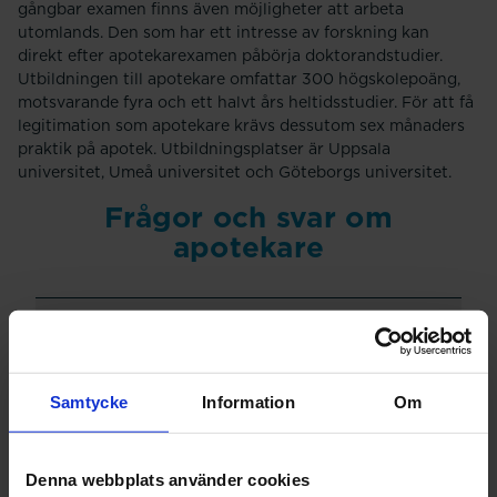
gångbar examen finns även möjligheter att arbeta
utomlands. Den som har ett intresse av forskning kan
direkt efter apotekarexamen påbörja doktorandstudier.
Utbildningen till apotekare omfattar 300 högskolepoäng,
motsvarande fyra och ett halvt års heltidsstudier. För att få
legitimation som apotekare krävs dessutom sex månaders
praktik på apotek. Utbildningsplatser är Uppsala
universitet, Umeå universitet och Göteborgs universitet.
Frågor och svar om
apotekare
Vad krävs för att bli apotekare?
Samtycke
Information
Om
Är det värt att bli apotekare?
Denna webbplats använder cookies
Hur lätt är det att få jobb som apotekare?