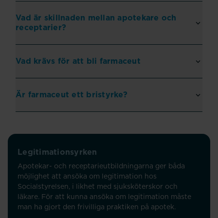
Vad är skillnaden mellan apotekare och
receptarier?
Vad krävs för att bli farmaceut
Är farmaceut ett bristyrke?
Legitimationsyrken
Apotekar- och receptarieutbildningarna ger båda
möjlighet att ansöka om legitimation hos
Socialstyrelsen, i likhet med sjuksköterskor och
läkare. För att kunna ansöka om legitimation måste
man ha gjort den frivilliga praktiken på apotek.