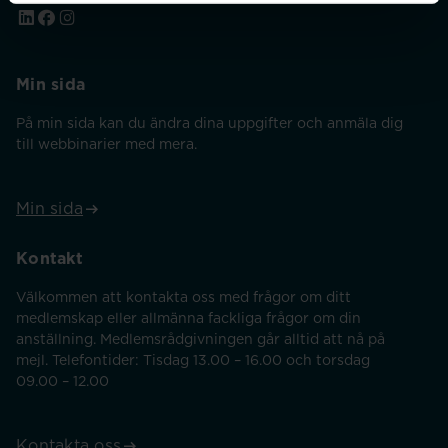
Min sida
På min sida kan du ändra dina uppgifter och anmäla dig
till webbinarier med mera.
Min sida
Kontakt
Välkommen att kontakta oss med frågor om ditt
medlemskap eller allmänna fackliga frågor om din
anställning. Medlemsrådgivningen går alltid att nå på
mejl. Telefontider: Tisdag 13.00 – 16.00 och torsdag
09.00 – 12.00
Kontakta oss