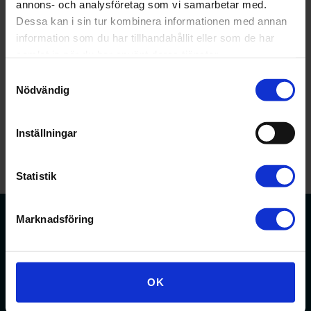
annons- och analysföretag som vi samarbetar med.
enkelt själv.
Dessa kan i sin tur kombinera informationen med annan
Till ”Min sida”
information som du har tillhandahållit eller som de har
samlat in när du har använt deras tjänster.
Fler kontaktvägar
Samtyckesval
Nödvändig
Nyhet
Inställningar
Statistik
Marknadsföring
Förbundet för apotekare och receptarier.
OK
Bli medlem