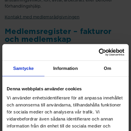
anställningsvillkor, lön, avtal, arbetsrätt eller behöver
förhandlingshjälp.
Kontakt med medlemsrådgivningen
Medlemsregister – fakturor
och medlemskap
Kontakta vårt medlemsregister vid frågor om medlemskap,
medlemsansökan, avgifter, lösenord och prenumeration av
Svensk Farmaci.
Samtycke
Information
Om
Medlemsregistret är bemannat hela sommaren men under
veckorna 28 - 32 (6 juli-7augusti) har vi telefonservice
enbart på fredagar 9:30-15:00.
Denna webbplats använder cookies
Kontakt med medlemsregistret
Vi använder enhetsidentifierare för att anpassa innehållet
och annonserna till användarna, tillhandahålla funktioner
Min sida – alltid öppet
för sociala medier och analysera vår trafik. Vi
vidarebefordrar även sådana identifierare och annan
Om du har bytt jobb, vill se eller ändra dina kontakt- och
information från din enhet till de sociala medier och
medlemsuppgifter loggar du in på "Min sida" och ändrar det