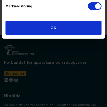
Marknadsföring
Nyhet
OK
Förbundet för apotekare och receptarier.
Bli medlem
Min sida
På min sida kan du ändra dina uppgifter och anmäla dig