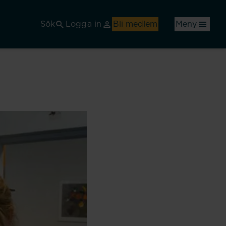
Sök
Logga in
Bli medlem
Meny