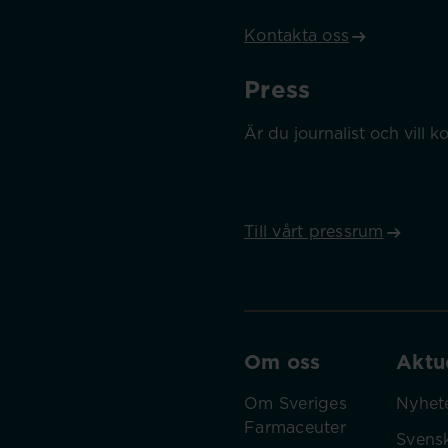
Kontakta oss
Press
Är du journalist och vill
Till vårt pressrum
Om oss
Aktue
Om Sveriges
Nyhet
Farmaceuter
Svens