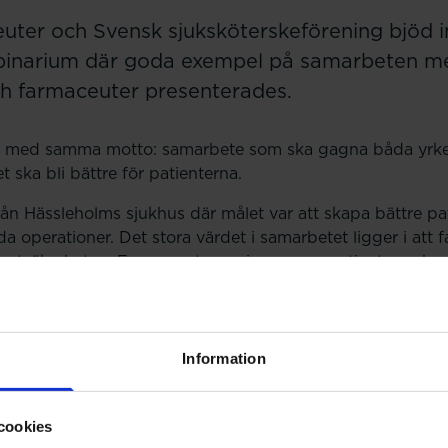
ter och Svensk sjuksköterskeförening bjöd in 
narium där goda exempel på samarbeten me
ch farmaceuter presenterades.
gar med samma motto: samarbete som ska gagna båda yrk
ska bli bättre för patienterna.
rån Hässleholms sjukhus där målet var att skapa bättre pa
lda operationer. Det stora värdet i samarbetet ligger i att
entsäkerheten. Farmaceuterna ringer upp patienter och g
r inför operationer och följer upp efterhand. Det medför
en stor ekonomisk vinst men det frigör även tid för andra
också en kompetensförhöjning och det blir ett annat fok
Information
från CAST, Karolinska sjukhuset, anställdes tre vårdenhe
r vanligt att patienterna har många olika mediciner. Roller
 farmaceut och sjuksköterska/chef. Från början fanns m
cookies
 när alla jobbar gemensamt finns mest positiva resultat: ”