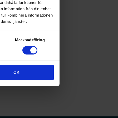
andahålla funktioner för
tt”.
n information från din enhet
 tur kombinera informationen
idag det nya
deras tjänster.
r rollspel övas.
ukvårdsutbildningarna.
kesgrupperna. För
Marknadsföring
ningen och visa
sk
OK