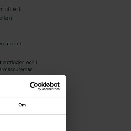
till ett
llan
en med ett
tientflöden och i
 farmaceuternas
ör
 färre inställda
 yrkesgrupper. Mellan
us på läkemedel.
Om
tsfarmaceuter. CAST är
na tillsattes
ånga farhågor med de
roligt med nya