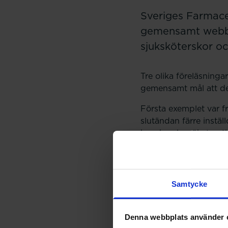
Sveriges Farmaceu
gemensamt webbi
sjuksköterskor o
Tre olika föreläsnin
gemensamt mål att det 
Första exemplet var f
slutändan färre instäl
kunskap har ökat pati
läkemedelsavstämninga
operationer vilket är 
yrkesgrupper ger det 
Samtycke
I det andra exemplet 
en avdelning där det ä
gemensamt av klinisk
Denna webbplats använder 
nya rollerna men idag