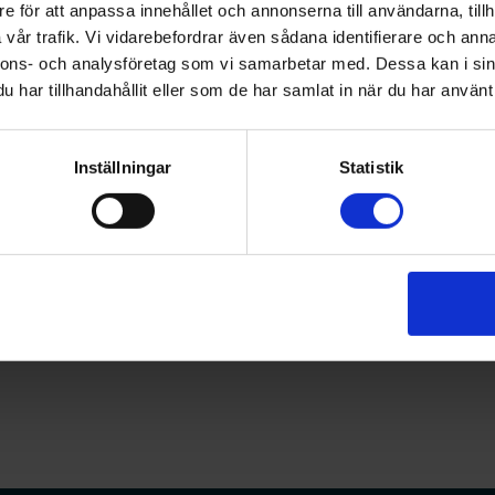
e för att anpassa innehållet och annonserna till användarna, tillh
rmaceuten när den inte är där, det är en ny nivå av arbetssä
vår trafik. Vi vidarebefordrar även sådana identifierare och anna
nnons- och analysföretag som vi samarbetar med. Dessa kan i sin
rån undervisningen på Uppsala universitet. Här har man 
har tillhandahållit eller som de har samlat in när du har använt 
r ett läkemedelsrum, ett ”apotek” och ett hemmiljörum dä
rande (IPL) finns nu med i de allra flesta av hälso- och sj
utbildningen övar att samarbeta och samverka mellan yr
Inställningar
Statistik
öterskor är det t ex särskilt viktigt i läkemedelsrummet.
 samarbetet mycket viktigt: börja tidigt redan på utbild
samarbeten som finns idag. Sveriges Farmaceuter och Sven
 kommer fortsatt att jobba vidare tillsammans.
em:
se webbinariet här i efterhand