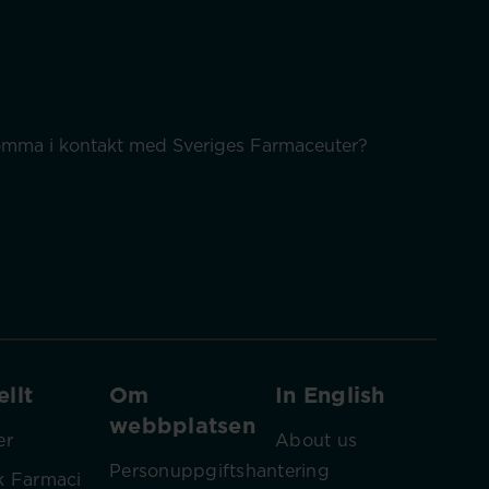
 komma i kontakt med Sveriges Farmaceuter?
llt
Om
In English
webbplatsen
er
About us
Personuppgiftshantering
k Farmaci