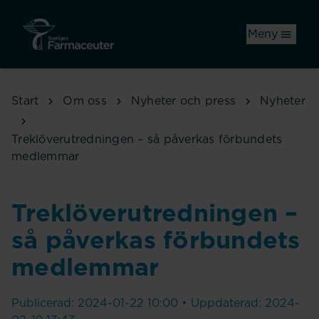
Hoppa till huvudinnehåll
Meny
Start
Om oss
Nyheter och press
Nyheter
Treklöverutredningen – så påverkas förbundets
medlemmar
Treklöverutredningen –
så påverkas förbundets
medlemmar
Publicerad: 2024-01-22 10:00 • Uppdaterad: 2024-