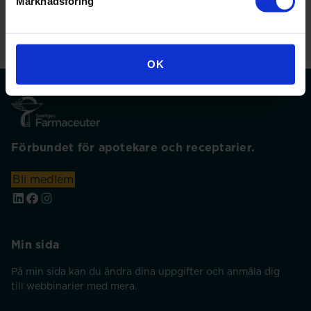
Marknadsföring
OK
Förbundet för apotekare och receptarier.
Bli medlem
Min sida
På min sida kan du ändra dina uppgifter och anmäla dig
till webbinarier med mera.