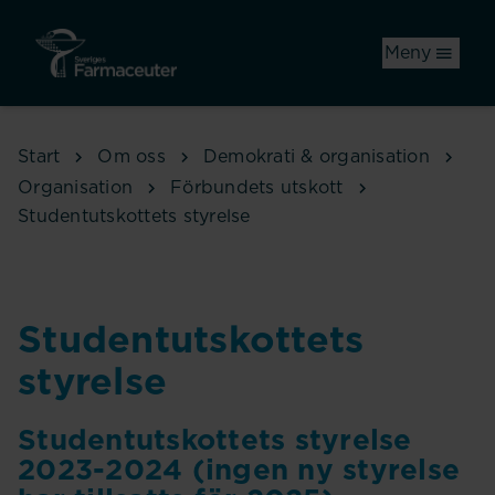
Hoppa till huvudinnehåll
Meny
Start
Om oss
Demokrati & organisation
Organisation
Förbundets utskott
Studentutskottets styrelse
Studentutskottets
styrelse
Studentutskottets styrelse
2023-2024 (ingen ny styrelse