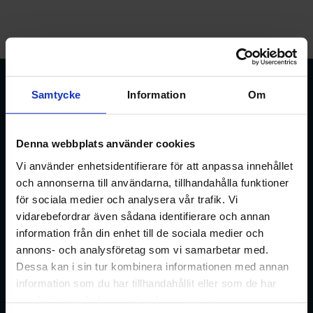
Samtycke
Information
Om
Förbundet för apotekare och receptarier.
Denna webbplats använder cookies
Vi använder enhetsidentifierare för att anpassa innehållet
Bli medlem
och annonserna till användarna, tillhandahålla funktioner
för sociala medier och analysera vår trafik. Vi
vidarebefordrar även sådana identifierare och annan
information från din enhet till de sociala medier och
Min sida
annons- och analysföretag som vi samarbetar med.
På min sida kan du ändra dina uppgifter och anmäla dig
Dessa kan i sin tur kombinera informationen med annan
till webbinarier med mera.
information som du har tillhandahållit eller som de har
samlat in när du har använt deras tjänster.