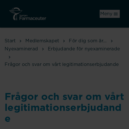
Hoppa till huvudinnehåll
Meny
Start
Medlemskapet
För dig som är...
Nyexaminerad
Erbjudande för nyexaminerade
Frågor och svar om vårt legitimationserbjudande
Frågor och svar om vårt
legitimationserbjudand
e