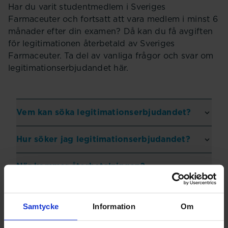
Har du varit studentmedlem i Sveriges
Farmaceuter och fortsatt att vara medlem i minst 6
månader efter din examen? Då kan du få avgiften
för legitimationen återbetald av Sveriges
Farmaceuter. Ta del av vanliga frågor och svar om
legitimationserbjudandet här.
Vem kan söka legitimationserbjudandet?
Hur söker jag legitimationserbjudandet?
När kommer återbetalningen?
Jag är inte medlem än, vad gäller?
Samtycke
Information
Om
Jag blev medlem efter examen, vad