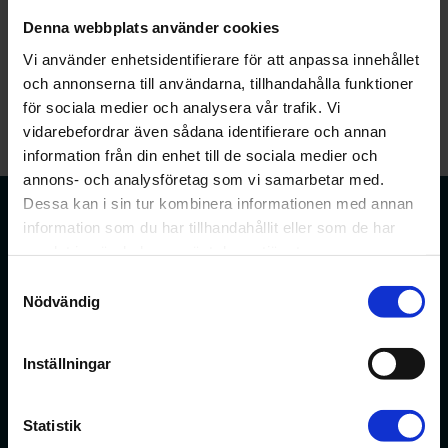
gäller?
Denna webbplats använder cookies
Vi använder enhetsidentifierare för att anpassa innehållet
och annonserna till användarna, tillhandahålla funktioner
för sociala medier och analysera vår trafik. Vi
vidarebefordrar även sådana identifierare och annan
information från din enhet till de sociala medier och
annons- och analysföretag som vi samarbetar med.
Dessa kan i sin tur kombinera informationen med annan
information som du har tillhandahållit eller som de har
samlat in när du har använt deras tjänster.
Samtyckesval
Förbundet för apotekare och receptarier.
Nödvändig
Bli medlem
Inställningar
Statistik
Min sida