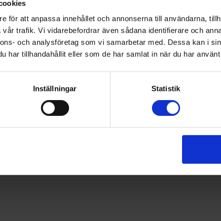
cookies
får du koll på vad andra inom
kan du få råd oc
e för att anpassa innehållet och annonserna till användarna, tillh
ditt yrke tjänar.
medlemsrådgivn
vår trafik. Vi vidarebefordrar även sådana identifierare och anna
nnons- och analysföretag som vi samarbetar med. Dessa kan i sin
Kontakta oss
har tillhandahållit eller som de har samlat in när du har använt 
Medlemsvillkor
Inställningar
Statistik
Du behöver ett intyg från Socialstyrelsen för att kun
medlemskap gäller tills dess att du erhållit din sven
Åldersgränsen för försäkringarna som ingår i medlems
Förhandlingshjälp ingår inte i medlemskapet.