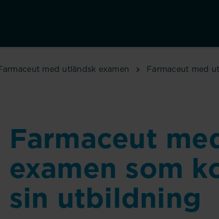
Farmaceut med utländsk examen
Farmaceut med ut
Farmaceut med
examen som ko
sin utbildning