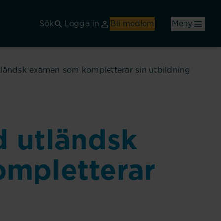
Sök
Logga in
Bli medlem
Meny
ländsk examen som kompletterar sin utbildning
 utländsk
mpletterar