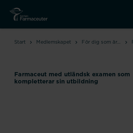
Hoppa till huvudinnehåll
Start
Medlemskapet
För dig som är...
Farmaceut med utländsk examen som
kompletterar sin utbildning