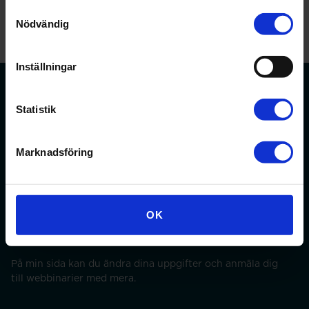
Samtyckesval
Nödvändig
Inställningar
Statistik
Förbundet för apotekare och receptarier.
Marknadsföring
Bli medlem
OK
Min sida
På min sida kan du ändra dina uppgifter och anmäla dig
till webbinarier med mera.