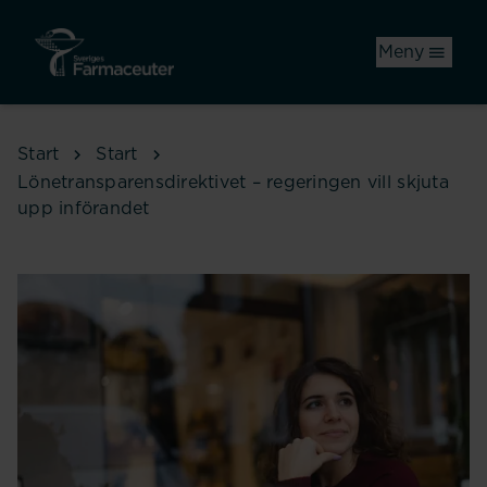
Hoppa till huvudinnehåll
Meny
Start
Start
Lönetransparensdirektivet – regeringen vill skjuta
upp införandet