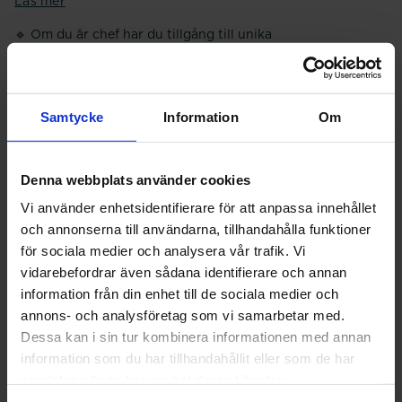
Läs mer
🔹 Om du är chef har du tillgång till unika
medlemsförmåner för dig. Exempelvis ingår en
prenumeration på magasinet Chefstidningen i ditt
medlemskap.
Läs mer
Samtycke
Information
Om
🔹 Inför att du tar examen uppdateras ditt medlemskap och
du får tillgång till fler medlemsförmåner.
Denna webbplats använder cookies
Läs mer
Vi använder enhetsidentifierare för att anpassa innehållet
Nås du av vår information till dig
och annonserna till användarna, tillhandahålla funktioner
🔹
Om du byter telefonnummer, e-postadress eller flyttar
för sociala medier och analysera vår trafik. Vi
ska du uppdatera det även hos oss för att vi ska kunna nå
vidarebefordrar även sådana identifierare och annan
dig med viktig information.
information från din enhet till de sociala medier och
Du uppdaterar dina uppgifter hos oss på "Min sida" genom
annons- och analysföretag som vi samarbetar med.
att logga in.
Dessa kan i sin tur kombinera informationen med annan
information som du har tillhandahållit eller som de har
samlat in när du har använt deras tjänster.