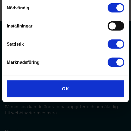
Samtyckesval
Nödvändig
Inställningar
Statistik
Förbundet för apotekare och receptarier.
Marknadsföring
Bli medlem
OK
Min sida
På min sida kan du ändra dina uppgifter och anmäla dig
till webbinarier med mera.