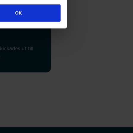
OK
ckades ut till
.