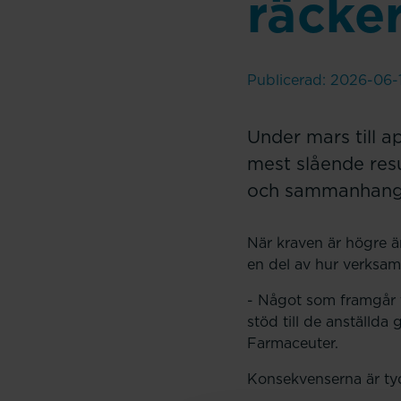
räcker
Publicerad: 2026-06-
Under mars till 
mest slående res
och sammanhang ö
När kraven är högre ä
en del av hur verksam
- Något som framgår t
stöd till de anställd
Farmaceuter.
Konsekvenserna är tyd