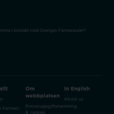
 komma i kontakt med Sveriges Farmaceuter?
llt
Om
In English
webbplatsen
er
About us
Personuppgiftshantering
k Farmaci
& cookies