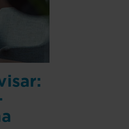
visar:
–
na