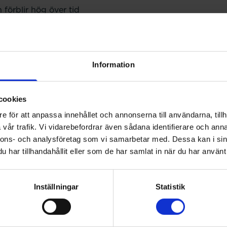
 förblir hög över tid
terhämtning minskar
räcker inte till
Information
et att verksamheterna i allt högre grad är beroende av m
rare än av hållbara strukturer. Ansvaret förskjuts från or
cookies
e kompenserar för brister i systemen genom att arbeta sn
på sina egna gränser för att hålla kvalitet och kontinuitet
e för att anpassa innehållet och annonserna till användarna, tillh
vår trafik. Vi vidarebefordrar även sådana identifierare och anna
det – arbetet blir gjort, målen nås och verksamheten rullar
nnons- och analysföretag som vi samarbetar med. Dessa kan i sin
har tillhandahållit eller som de har samlat in när du har använt 
 som effektivitet och att organisationen uppnår sina må
verket ett växande beroende av individuella uppoffringar. På
Inställningar
Statistik
re arbetsmiljö och minskad hållbarhet. Ett sådant beroende
gga sin framtid på.
er Sveriges Farmaceuter med fler slutsatser och förslag