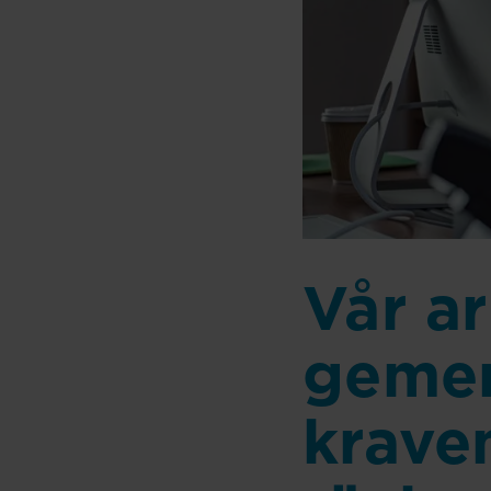
Vår ar
gemen
kraven