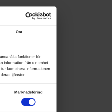
Om
edarbetarnas
ganisationen till
abbare, prioritera
 uppe.
andahålla funktioner för
n information från din enhet
 vidare. Men det sker
 tur kombinera informationen
deras tjänster.
l trots begränsade
 längre sikt leder det
Marknadsföring
 är inget som
 på åtgärder utifrån