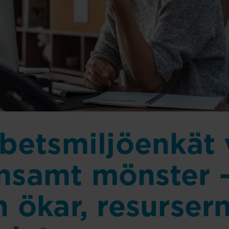
betsmiljöenkät 
samt mönster 
 ökar, resurser