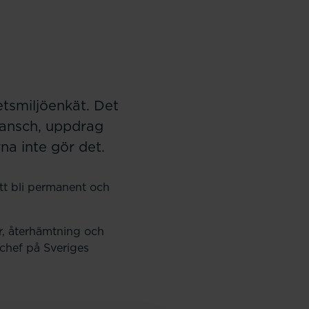
tsmiljöenkät. Det
ransch, uppdrag
a inte gör det.
att bli permanent och
r, återhämtning och
schef på Sveriges