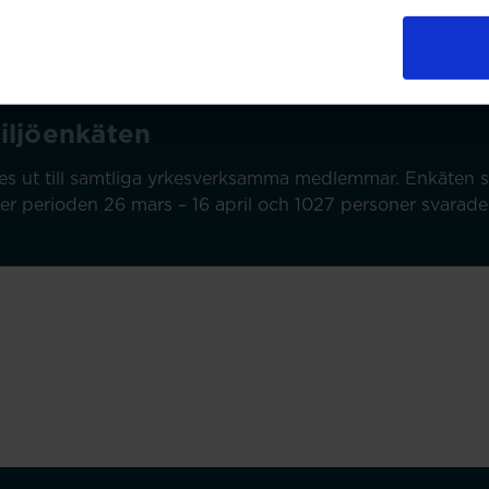
jöenkäten.
iljöenkäten
s ut till samtliga yrkesverksamma medlemmar. Enkäten ski
r perioden 26 mars – 16 april och 1027 personer svarade