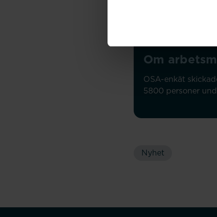
resultaten i arbetsmil
Om arbetsm
OSA-enkät skickade
5800 personer unde
Nyhet