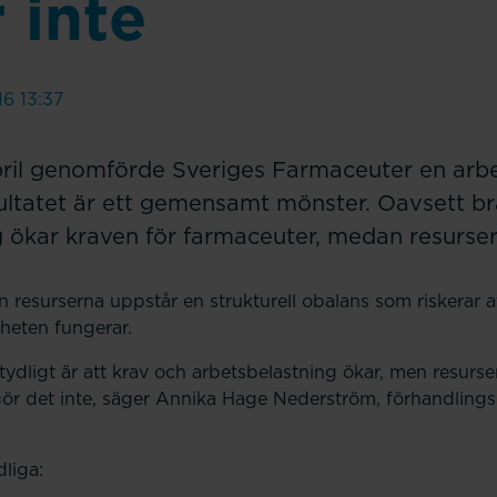
 inte
16 13:37
april genomförde Sveriges Farmaceuter en arbe
ultatet är ett gemensamt mönster. Oavsett b
kar kraven för farmaceuter, medan resursern
n resurserna uppstår en strukturell obalans som riskerar 
heten fungerar.
ydligt är att krav och arbetsbelastning ökar, men resurse
a gör det inte, säger Annika Hage Nederström, förhandling
liga: