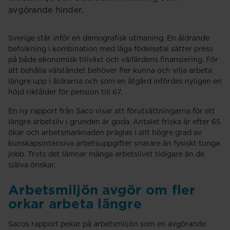
avgörande hinder.
Sverige står inför en demografisk utmaning. En åldrande
befolkning i kombination med låga födelsetal sätter press
på både ekonomisk tillväxt och välfärdens finansiering. För
att behålla välståndet behöver fler kunna och vilja arbeta
längre upp i åldrarna och som en åtgärd infördes nyligen en
höjd riktålder för pension till 67.
En ny rapport från Saco visar att förutsättningarna för ett
längre arbetsliv i grunden är goda. Antalet friska år efter 65
ökar och arbetsmarknaden präglas i allt högre grad av
kunskapsintensiva arbetsuppgifter snarare än fysiskt tunga
jobb. Trots det lämnar många arbetslivet tidigare än de
själva önskar.
Arbetsmiljön avgör om fler
orkar arbeta längre
Sacos rapport pekar på arbetsmiljön som en avgörande