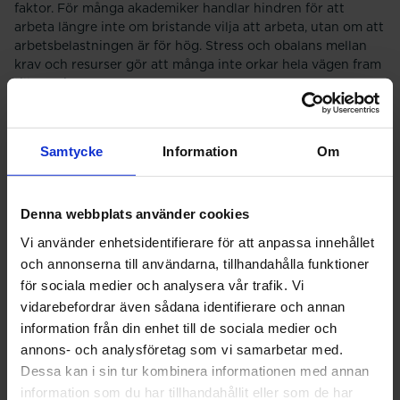
faktor. För många akademiker handlar hindren för att
arbeta längre inte om bristande vilja att arbeta, utan om att
arbetsbelastningen är för hög. Stress och obalans mellan
krav och resurser gör att många inte orkar hela vägen fram
till pension.
Ett väl fungerande systematiskt arbetsmiljöarbete, där
arbetsbelastning och återhämtning tas på allvar, skulle
Samtycke
Information
Om
enligt Saco göra att fler både kan och vill arbeta längre. Det
gäller inte minst inom verksamheter med högt tempo och
stort ansvar.
Denna webbplats använder cookies
Ålderism bromsar ett längre
Vi använder enhetsidentifierare för att anpassa innehållet
arbetsliv
och annonserna till användarna, tillhandahålla funktioner
för sociala medier och analysera vår trafik. Vi
Ett annat hinder är ålderism. Åldersdiskriminering gör det
vidarebefordrar även sådana identifierare och annan
svårare för seniora akademiker att byta jobb eller ta sig
information från din enhet till de sociala medier och
tillbaka efter arbetslöshet, vilket i sin tur leder till tidigare
annons- och analysföretag som vi samarbetar med.
pensionering och lägre pensioner.
Dessa kan i sin tur kombinera informationen med annan
Sacos rapport visar att risken för arbetslöshet ökar kraftigt
information som du har tillhandahållit eller som de har