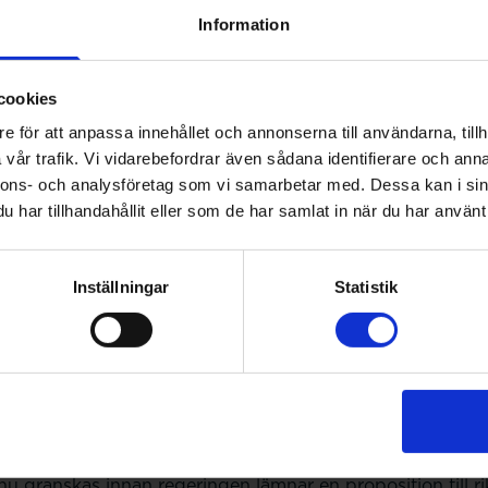
Information
ar patienternas tillgänglighet till läkemedel, att just Nal
a liv. Jag tycker att det är mycket glädjande att farmace
 sa förbundets ordförande Agnieszka Madej då.
cookies
e för att anpassa innehållet och annonserna till användarna, tillh
et står bakom förslag
vår trafik. Vi vidarebefordrar även sådana identifierare och anna
nnons- och analysföretag som vi samarbetar med. Dessa kan i sin
iga förbehåll
har tillhandahållit eller som de har samlat in när du har använt 
kategorin utvecklas vidare, är det viktigt att rådgivning
Inställningar
Statistik
ter och att arbetsmiljö och bemanning säkerställs. Farm
rande för att nya uppdrag på apoteken ska bli framgångsr
teg
u granskas innan regeringen lämnar en proposition till r