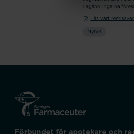
Lagändringarna föreslå
Läs vårt remissva
Nyhet
Förbundet för apotekare och rec