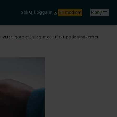
Sök
Logga in
Bli medlem
Meny
ytterligare ett steg mot stärkt patientsäkerhet