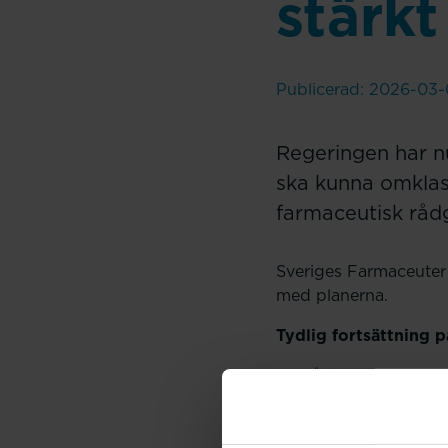
stärkt
Publicerad: 2026-03-
Regeringen har n
ska kunna omklass
farmaceutisk rådg
Sveriges Farmaceuter 
med planerna.
Tydlig fortsättning p
Lagrådsremissen inneb
endast om rådgivning 
ingå i ett svenskt f
kompetens.