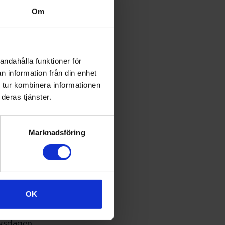
Om
oxon blir receptfritt
uternas kompetens
andahålla funktioner för
et –
n information från din enhet
 tur kombinera informationen
deras tjänster.
en fortsatt ges av
Marknadsföring
aceuternas
ika.
OK
iksdagen.