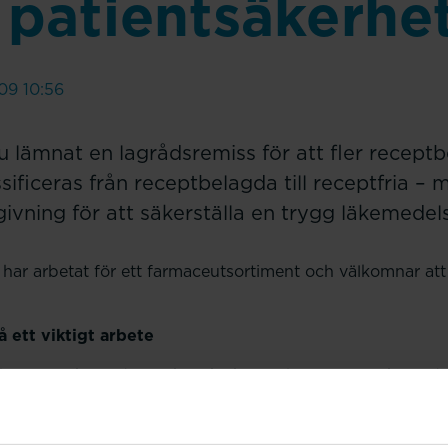
 patientsäkerhe
09 10:56
u lämnat en lagrådsremiss för att fler recept
ificeras från receptbelagda till receptfria –
ivning för att säkerställa en trygg läkemede
har arbetat för ett farmaceutsortiment och välkomnar att
å ett viktigt arbete
är att Läkemedelsverket ska kunna besluta att läkemedel f
ges av farmaceut innan utlämning. När Naloxon blev förs
armaceutsortiment 2024 betonade förbundet betydelsen av