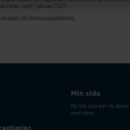
s träda i kraft 1 januari 2027.
r kopplat till farmaceutsortiment
Min sida
På min sida kan du ändra 
med mera.
eptarier.