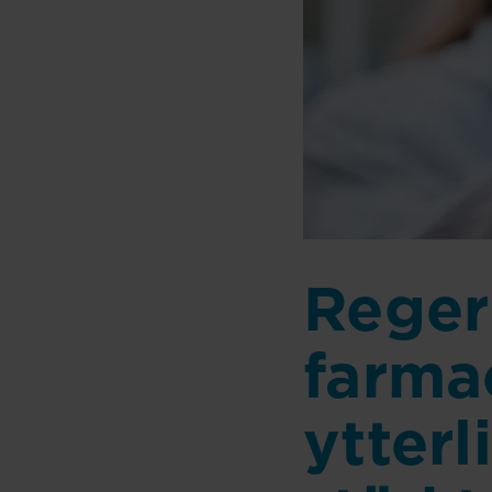
Reger
farma
ytterl