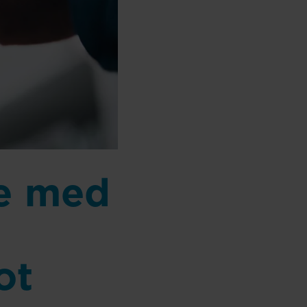
re med
ot