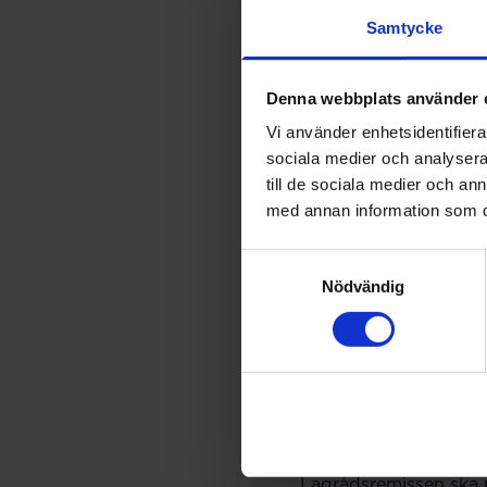
Samtycke
- Farmaceutsortiment ök
kan till och med rädd
används på rätt sätt,
Denna webbplats använder 
Vi använder enhetsidentifierar
Förbund
sociala medier och analysera 
till de sociala medier och a
med vikt
med annan information som du 
Samtyckesval
När den nya läkemedels
Nödvändig
legitimerade farmaceu
arbetsvillkor är avgö
Nästa s
Lagrådsremissen ska n