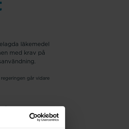
t
belagda läkemedel
 men med krav på
lsanvändning.
 regeringen går vidare
år säljas receptfritt
ta läkemedlet att
 farmaceutens