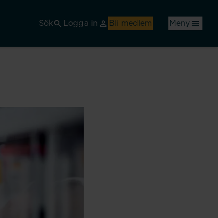
Sök
Logga in
Bli medlem
Meny