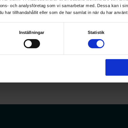
 Bristen på medarbetare leder i sin tur till att fler slutar 
nnons- och analysföretag som vi samarbetar med. Dessa kan i sin
 Annika Hage Nederström och fortsätter.
har tillhandahållit eller som de har samlat in när du har använt 
utveckling krävs att arbetsgivare prioriterar och åtgärdar 
ebär att förebygga stress och skapa en miljö där farmaceut
Inställningar
Statistik
 (svenskfarmaci.se)