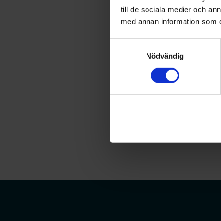
här fallet farmaceuter.
till de sociala medier och a
och belastning, säger
med annan information som du 
— För att bryta denna 
Samtyckesval
vilket bland annat inn
Nödvändig
verka över tid.
Läs hela artikeln här
Nyhet