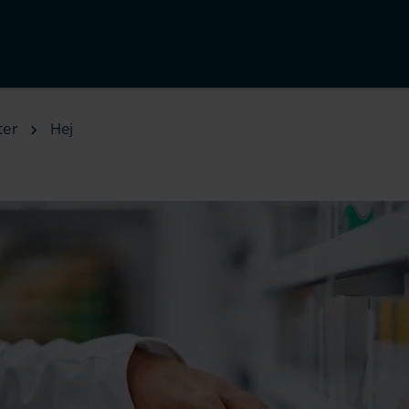
ter
Hej