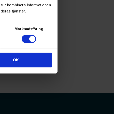
på grund av ökad stress
 tur kombinera informationen
deras tjänster.
brister i arbetsmiljön,
er trivs och vill
Marknadsföring
OK