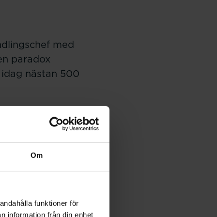
andlingschef med
 en paradox
är idag nästan 500
Arbetsförmedlingen att
llar detta för en
m söker jobb, något som
Om
Hage Nederström:
ster i förhållande till
t är arbetsmiljö, en
andahålla funktioner för
å medarbetare, i det
n information från din enhet