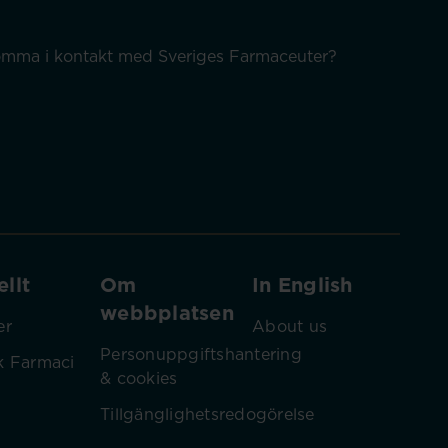
 komma i kontakt med Sveriges Farmaceuter?
llt
Om
In English
webbplatsen
er
About us
Personuppgiftshantering
k Farmaci
& cookies
Tillgänglighetsredogörelse