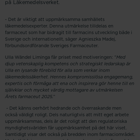
på Läkemedelsverket.
- Det är viktigt att uppmärksamma samhällets
läkemedelsexperter. Denna utmärkelse tilldelas en
farmaceut som har bidragit till farmacins utveckling både i
Sverige och internationellt, säger Agnieszka Madej,
förbundsordförande Sveriges Farmaceuter.
Ulla Wändel Liminga får priset med motiveringen: ”
Med
djup vetenskaplig kompetens och strategiskt ledarskap är
Ulla en lysande förebild för alla som verkar inom
läkemedelssäkerhet. Hennes kompromisslösa engagemang,
expertis och förmåga att ena och inspirera gör henne till en
självklar och mycket värdig mottagare av utmärkelsen
Årets farmaceut 2025.”
- Det känns oerhört hedrande och överraskande men
också väldigt roligt. Dels naturligtvis att mitt eget arbete
uppmärksammas, dels är det roligt att den regulatoriska
myndighetsvärlden får uppmärksamhet på det här viset.
Samtidigt visar det också på bredden inom farmaciområdet.