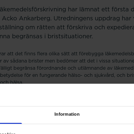
kemedelsförskrivning har lämnat ett första d
r Acko Ankarberg. Utredningens uppdrag har v
ställning om rätten att förskriva och expediera
na begränsas i bristsituationer.
r att det finns flera olika sätt att förebygga läkemedels
 av sådana brister men bedömer att det i vissa situatione
lfälligt begränsa förordnande och utlämnande av läkemedel
 betydelse för en fungerande hälso- och sjukvård, och bri
 och hälsa.
ppstå av flera olika anledningar, exempelvis på grund av
 distributionen, brist på ett verksamt ämne eller en oväntat
Information
edelsbrister föreslås förändringar i läkemedelslagen och
n för att ge Läkemedelsverket formella mandat att agera 