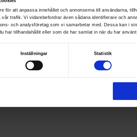
cookies
ulle Läkemedelsverket kunna ha befogenhet att införa tillf
 och utlämnande av läkemedel, både för human- och vete
e för att anpassa innehållet och annonserna till användarna, tillh
ast införas om det är absolut nödvändigt för att skydda 
vår trafik. Vi vidarebefordrar även sådana identifierare och anna
nnons- och analysföretag som vi samarbetar med. Dessa kan i sin
har tillhandahållit eller som de har samlat in när du har använt 
lämpning och kontroll av föreskrifterna föreslås E-hälsomy
jligheten att införa systemstöd. Inspektionen för vård o
nsstyrelserna ska ha tillsynsansvar för att säkerställa att 
Inställningar
Statistik
essionsutvecklare på Sveriges Farmaceuter, är en av expe
delbetänkande i SOU 2025:53: Säkerställ tillgången till l