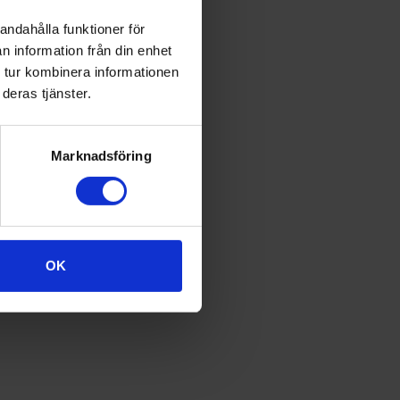
älliga begränsningar
rinärläkemedel.
andahålla funktioner för
liv och hälsa och ska
n information från din enhet
 tur kombinera informationen
deras tjänster.
ndigheten få i
ch omsorg,
föreskrifterna följs.
Marknadsföring
rterna som deltar i
äkemedel -
OK