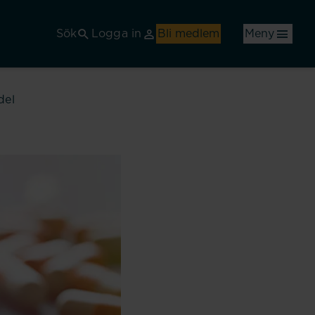
Sök
Logga in
Bli medlem
Meny
del