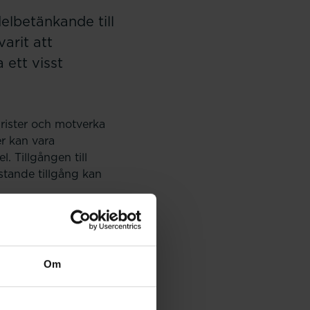
elbetänkande till
arit att
 ett visst
brister och motverka
r kan vara
. Tillgången till
stande tillgång kan
 problem i
 hög efterfrågan på
Om
vid brist- och