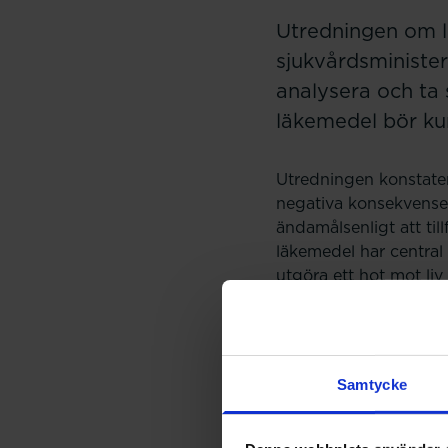
Utredningen om lä
sjukvårdsministe
analysera och ta 
läkemedel bör kun
Utredningen konstatera
negativa konsekvenser
ändamålsenligt att til
läkemedel har central
utgöra ett hot mot liv
Läkemedelsbrist kan u
tillverkningen eller i
läkemedlet.
Samtycke
För att hantera läkem
läkemedelsförordninge