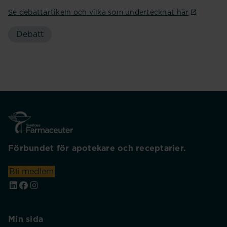
Se debattartikeln och vilka som undertecknat här
Debatt
Förbundet för apotekare och receptarier.
Bli medlem
Min sida