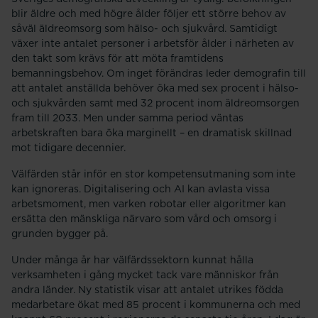
blir äldre och med högre ålder följer ett större behov av
såväl äldreomsorg som hälso- och sjukvård. Samtidigt
växer inte antalet personer i arbetsför ålder i närheten av
den takt som krävs för att möta framtidens
bemanningsbehov. Om inget förändras leder demografin till
att antalet anställda behöver öka med sex procent i hälso-
och sjukvården samt med 32 procent inom äldreomsorgen
fram till 2033. Men under samma period väntas
arbetskraften bara öka marginellt – en dramatisk skillnad
mot tidigare decennier.
Välfärden står inför en stor kompetensutmaning som inte
kan ignoreras. Digitalisering och AI kan avlasta vissa
arbetsmoment, men varken robotar eller algoritmer kan
ersätta den mänskliga närvaro som vård och omsorg i
grunden bygger på.
Under många år har välfärdssektorn kunnat hålla
verksamheten i gång mycket tack vare människor från
andra länder. Ny statistik visar att antalet utrikes födda
medarbetare ökat med 85 procent i kommunerna och med