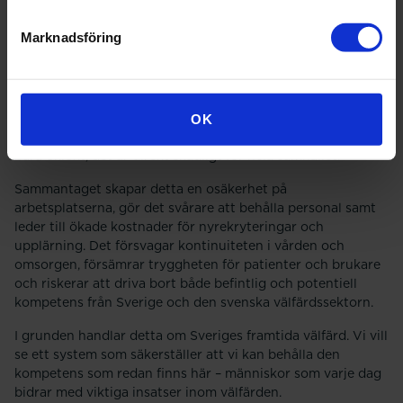
arbetsgivaren missat att rapportera en marginell
lönejustering i tid. Småsaker som i praktiken får enorma
Marknadsföring
konsekvenser.
Vi gör inte anspråk på att kunna bedöma enskilda beslut.
Men att förlora värdefulla kollegor är samhällsekonomiskt
mycket kostsamt och inhumant. Att slösa bort kompetens
OK
som redan finns här, och som välfärden behöver, är inte
bara oklokt, det är direkt skadligt för hela samhället.
Sammantaget skapar detta en osäkerhet på
arbetsplatserna, gör det svårare att behålla personal samt
leder till ökade kostnader för nyrekryteringar och
upplärning. Det försvagar kontinuiteten i vården och
omsorgen, försämrar tryggheten för patienter och brukare
och riskerar att driva bort både befintlig och potentiell
kompetens från Sverige och den svenska välfärdssektorn.
I grunden handlar detta om Sveriges framtida välfärd. Vi vill
se ett system som säkerställer att vi kan behålla den
kompetens som redan finns här – människor som varje dag
bidrar med viktiga insatser inom välfärden.