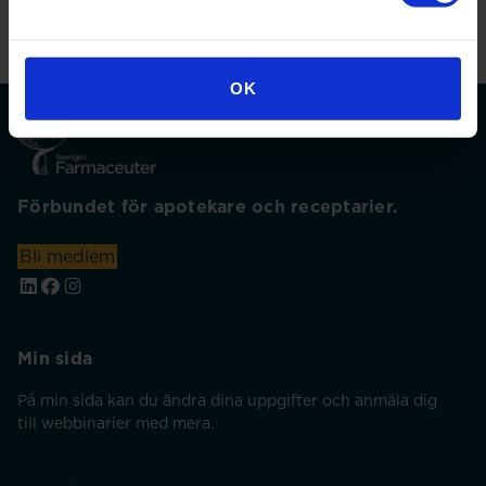
OK
Förbundet för apotekare och receptarier.
Bli medlem
Min sida
På min sida kan du ändra dina uppgifter och anmäla dig
till webbinarier med mera.