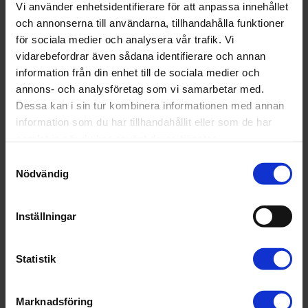
Vi använder enhetsidentifierare för att anpassa innehållet
receptarieprogrammen.
görs för att börja på
och annonserna till användarna, tillhandahålla funktioner
apotekarprogrammet.
för sociala medier och analysera vår trafik. Vi
Förbundet betonar dock att en
statlig utredning bör tillsättas
vidarebefordrar även sådana identifierare och annan
specifikt för denna fråga.
information från din enhet till de sociala medier och
I utredningen föreslås lagstadgade skyldigheter för
annons- och analysföretag som vi samarbetar med.
fortbildning och att ansvaret ska ligga både på vårdgivare
Dessa kan i sin tur kombinera informationen med annan
och hälso- och sjukvårdspersonal, något förbundet är
information som du har tillhandahållit eller som de har
särskilt positiva till.
samlat in när du har använt deras tjänster.
- Det finns stora skillnader på hur hälso- och sjukvården
Samtyckesval
idag arbetar med fortbildning trots att det är en viktig del
Nödvändig
av patientsäkerhetsarbetet. Vår erfarenhet är att
individuella fortbildningsplaner är en framgångsfaktor,
säger Agnieszka Madej, förbundsordförande på Sveriges
Inställningar
Farmaceuter.
Läs hela remissvaret här
Statistik
Remissvar
Nyhet
Marknadsföring