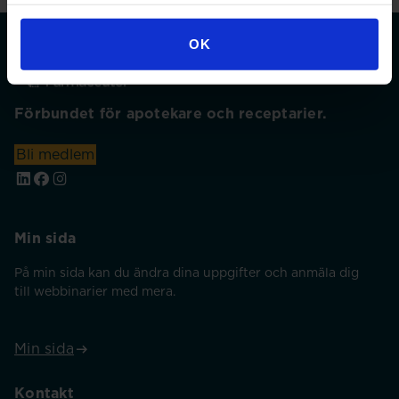
OK
Förbundet för apotekare och receptarier.
Bli medlem
Min sida
På min sida kan du ändra dina uppgifter och anmäla dig
till webbinarier med mera.
Min sida
Kontakt