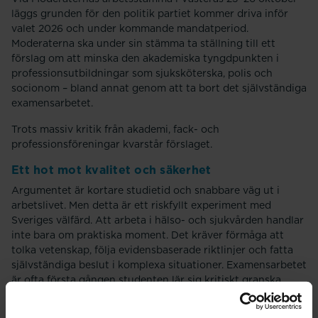
läggs grunden för den politik partiet kommer driva inför
valet 2026 och under kommande mandatperiod.
Moderaterna ska under sin stämma ta ställning till ett
förslag om att minska den akademiska tyngdpunkten i
professionsutbildningar som sjuksköterska, polis och
socionom – bland annat genom att ta bort det självständiga
examensarbetet.
Trots massiv kritik från akademi, fack- och
professionsföreningar kvarstår förslaget.
Ett hot mot kvalitet och säkerhet
Argumentet är kortare studietid och snabbare väg ut i
arbetslivet. Men detta är ett riskfyllt experiment med
Sveriges välfärd. Att arbeta i hälso- och sjukvården handlar
inte bara om praktiska moment. Det kräver förmåga att
tolka vetenskap, följa evidensbaserade riktlinjer och fatta
självständiga beslut i komplexa situationer. Examensarbetet
är ofta första gången studenten lär sig kritiskt granska
forskning – en kompetens avgörande för patientsäkerheten.