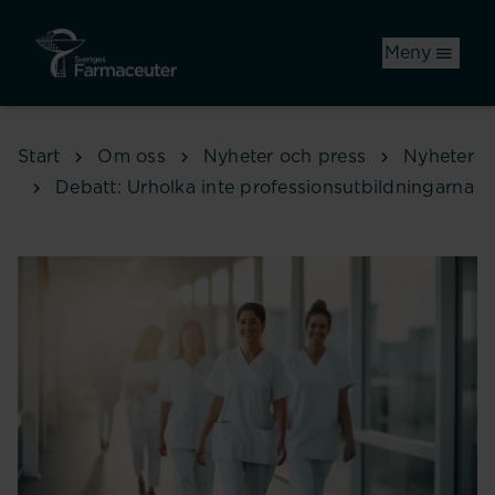
Hoppa till huvudinnehåll
Meny
Start
Om oss
Nyheter och press
Nyheter
Debatt: Urholka inte professionsutbildningarna