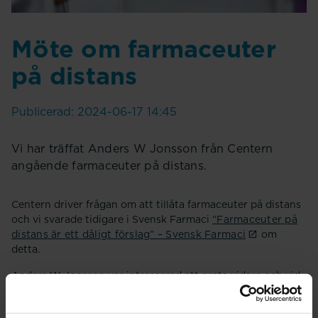
Möte om farmaceuter
på distans
Publicerad: 2024-06-17 14:45
Vi har träffat Anders W Jonsson från Centern
angående farmaceuter på distans.
Centern driver frågan om att tillåta farmaceuter på distans
och vi svarade tidigare i Svensk Farmaci
“Farmaceuter på
distans är ett dåligt förslag” – Svensk Farmaci
om
detta.
Anders W Jonsson var intresserad att prata vidare och vid
ett möte med Agnieszka Madej, ordförande i Sveriges
Farmaceuter och Björn Södergård, professionsutvecklare,