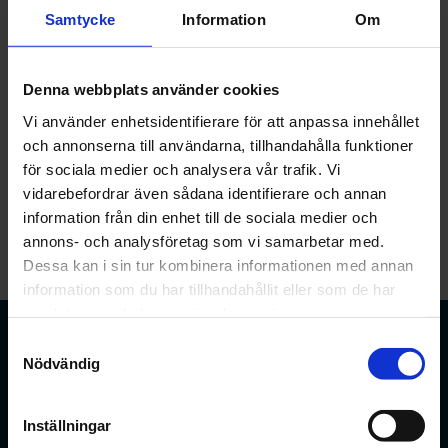
fördes diskussioner om denna och även andra aktuella
Samtycke
Information
Om
frågor inom apoteksområdet, farmaceutiska tjänster och
farmaceutssortimentet. Arbetsmiljö och arbetssituationen
på apotek samt utmaningen att attrahera studenter togs
också upp på mötet.
Denna webbplats använder cookies
Vi använder enhetsidentifierare för att anpassa innehållet
Vi ser fram emot att ha fler samtal med hälso- och
och annonserna till användarna, tillhandahålla funktioner
sjukvårdspolitiska talespersoner från partierna framöver.
för sociala medier och analysera vår trafik. Vi
Nyheter
vidarebefordrar även sådana identifierare och annan
information från din enhet till de sociala medier och
annons- och analysföretag som vi samarbetar med.
Dessa kan i sin tur kombinera informationen med annan
information som du har tillhandahållit eller som de har
samlat in när du har använt deras tjänster.
Samtyckesval
Nödvändig
Förbundet för apotekare och receptarier.
Inställningar