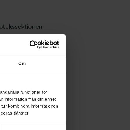
potekssektionen
23:09) har i uppdrag
ar bland annat om att
Om
n har anpassade
r knuten till
ssektionens
andahålla funktioner för
en till anställda på
n information från din enhet
är att undersöka
 tur kombinera informationen
svaren kommer att
deras tjänster.