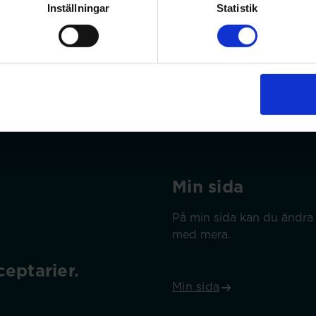
gen här
Inställningar
Statistik
Min sida
På min sida kan du ändra 
med mera.
eptarier.
Min sida