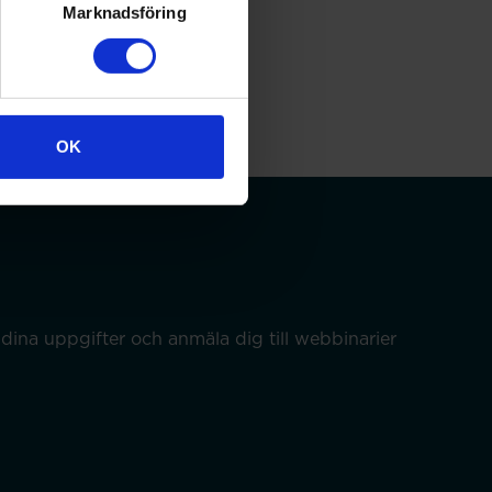
Marknadsföring
OK
dina uppgifter och anmäla dig till webbinarier