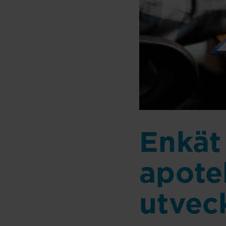
Enkät
apote
utvec