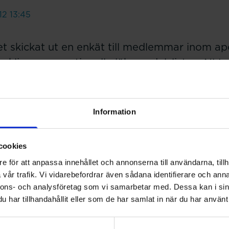
12 13:45
et skickat ut en enkät till medlemmar inom a
vecklingen av nationella läkemedelslistan, NLL.
tt utveckling av registret nationell läkemedelslista (S 20
n att utveckla den nationella läkemedelslistan. Det handl
Information
till, att regleringen tydliggörs och att öppenvårdsapoteke
iges Farmaceuter är representerade i expertgruppen som ä
r därför nu utredningen att skicka ut en enkät till apotek
cookies
dja utredningens arbete.
e för att anpassa innehållet och annonserna till användarna, tillh
gare skickats ut till kliniska farmaceuter och skickas nu äv
vår trafik. Vi vidarebefordrar även sådana identifierare och anna
deltar i expediering av läkemedel. Syftet med enkäten 
nnons- och analysföretag som vi samarbetar med. Dessa kan i sin
ppfattning om nyttan med NLL. En sammanställning av 
har tillhandahållit eller som de har samlat in när du har använt 
dningen.