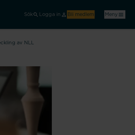
Sök
Logga in
Bli medlem
Meny
eckling av NLL